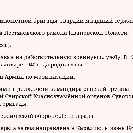
минометной бригады, гвардии младший сержа
ята Пестяковского района Ивановской области.
са).
изван на действительную военную службу. В 1
в январе 1940 года родился сын.
ной Армии по мобилизации.
ами в должности командира огневой группы
й Свирской Краснознамённой орденов Суворо
 бригады.
в героической обороне Ленинграда.
зерв, а затем направлена в Карелию, в июне 19