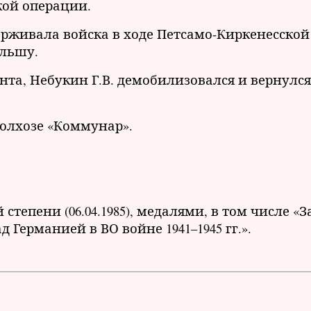
кой операции.
ерживала войска в ходе Петсамо-Киркенесской
ольшу.
анта, Небукин Г.В. демобилизовался и вернулся
 колхозе «Коммунар».
тепени (06.04.1985), медалями, в том числе «З
д Германией в ВО войне 1941–1945 гг.».