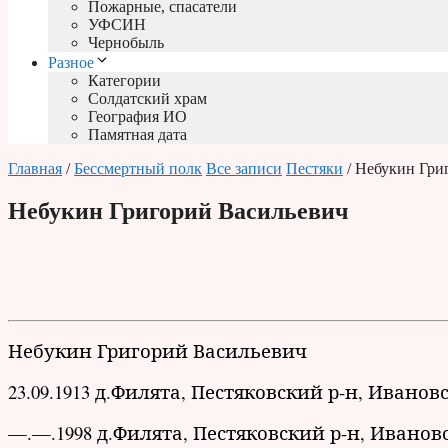
Пожарные, спасатели
УФСИН
Чернобыль
Разное
Категории
Солдатский храм
География ИО
Памятная дата
Главная
/
Бессмертный полк
Все записи
Пестяки
/ Небукин Гри
Небукин Григорий Васильевич
Небукин Григорий Васильевич
23.09.1913 д.Филята, Пестяковский р-н, Иванов
—.—.1998 д.Филята, Пестяковский р-н, Ивановс