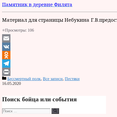
Памятник в деревне Филята
Материал для страницы Небукина Г.В.предос
⭐Просмотры:
106
Email
VK
Odnoklassniki
Telegram
Бессмертный полк
,
Все записи
,
Пестяки
Print
16.05.2020
Поиск бойца или события
Поиск: