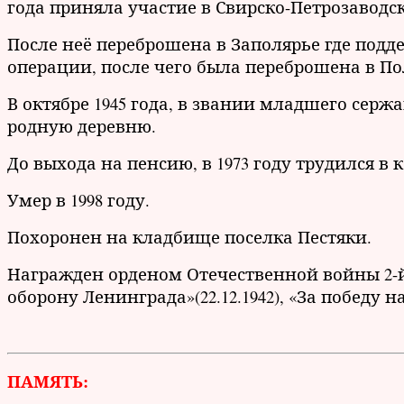
года приняла участие в Свирско-Петрозаводс
После неё переброшена в Заполярье где подд
операции, после чего была переброшена в П
В октябре 1945 года, в звании младшего серж
родную деревню.
До выхода на пенсию, в 1973 году трудился в
Умер в 1998 году.
Похоронен на кладбище поселка Пестяки.
Награжден орденом Отечественной войны 2-й с
оборону Ленинграда»(22.12.1942), «За победу на
ПАМЯТЬ: