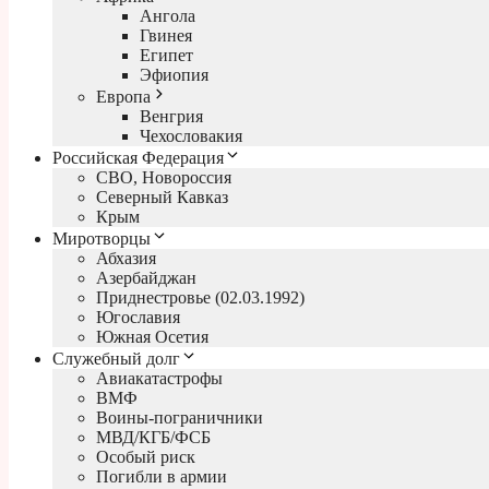
Ангола
Гвинея
Египет
Эфиопия
Европа
Венгрия
Чехословакия
Российская Федерация
СВО, Новороссия
Северный Кавказ
Крым
Миротворцы
Абхазия
Азербайджан
Приднестровье (02.03.1992)
Югославия
Южная Осетия
Служебный долг
Авиакатастрофы
ВМФ
Воины-пограничники
МВД/КГБ/ФСБ
Особый риск
Погибли в армии