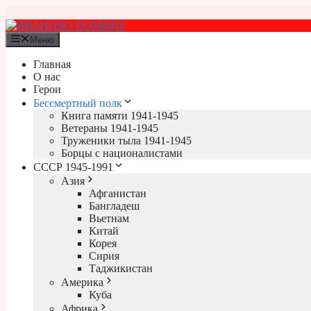
Перейти
к
содержимому
Меню
Главная
О нас
Герои
Бессмертный полк
Книга памяти 1941-1945
Ветераны 1941-1945
Труженики тыла 1941-1945
Борцы с националистами
СССР 1945-1991
Азия
Афганистан
Бангладеш
Вьетнам
Китай
Корея
Сирия
Таджикистан
Америка
Куба
Африка