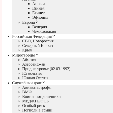
Ангола
Гвинея
Египет
Эфиопия
Европа
Венгрия
Чехословакия
Российская Федерация
СВО, Новороссия
Северный Кавказ
Крым
Миротворцы
Абхазия
Азербайджан
Приднестровье (02.03.1992)
Югославия
Южная Осетия
Служебный долг
Авиакатастрофы
ВМФ
Воины-пограничники
МВД/КГБ/ФСБ
Особый риск
Погибли в армии