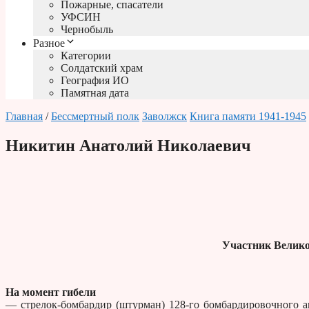
Пожарные, спасатели
УФСИН
Чернобыль
Разное
Категории
Солдатский храм
География ИО
Памятная дата
Главная
/
Бессмертный полк
Заволжск
Книга памяти 1941-1945
Никитин Анатолий Николаевич
Участник Велико
На момент гибели
— стрелок-бомбардир (штурман) 128-го бомбардировочного 