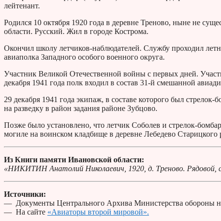
лейтенант.
Родился 10 октября 1920 года в деревне Треново, ныне не сущ
области. Русский. Жил в городе Кострома.
Окончил школу летчиков-наблюдателей. Службу проходил летн
авиаполка Западного особого военного округа.
Участник Великой Отечественной войны с первых дней. Участв
декабря 1941 года полк входил в состав 31-й смешанной авиа
29 декабря 1941 года экипаж, в составе которого был стрелок
на разведку в район задания районе Зубцово.
Позже было установлено, что летчик Соболев и стрелок-бомба
могиле на воинском кладбище в деревне Лебедево Старицкого р
Из Книги памяти Ивановской области:
«НИКИТИН Анатолий Николаевич, 1920, д. Треново. Рядовой, с
Источники:
— Документы Центрального Архива Министерства обороны н
— На сайте
«Авиаторы второй мировой».