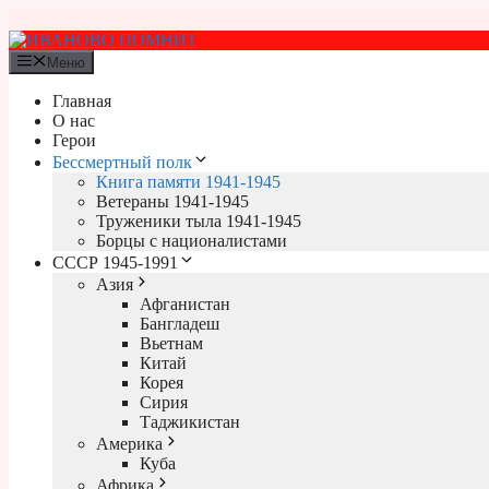
Перейти
к
содержимому
Меню
Главная
О нас
Герои
Бессмертный полк
Книга памяти 1941-1945
Ветераны 1941-1945
Труженики тыла 1941-1945
Борцы с националистами
СССР 1945-1991
Азия
Афганистан
Бангладеш
Вьетнам
Китай
Корея
Сирия
Таджикистан
Америка
Куба
Африка