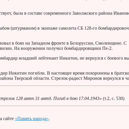
ествует, была в составе современного Заволжского района Иванов
абом (штурманом) в экипаже самолета СБ 128-го бомбардирово
овал в боях на Западном фронте в Белоруссии, Смоленщине. С
дивизии. На вооружении получил бомбардировщики Пе-2.
-бомбардир младший лейтенант Никитин, не вернулся с боевого в
рдир Никитин погибли. В настоящее время похоронены в братск
айона Тверской области. Стрелок-радист Миронов вернулся в ча
трелок 128 автп 31 автд. Погиб в бою 17.04.1943»
(т.2, с. 530)
а сайте
«Память народа»
.