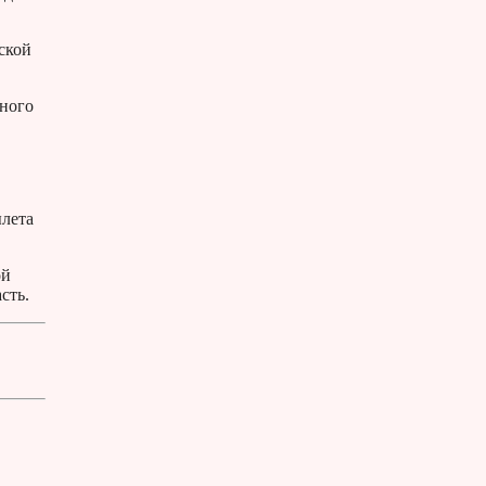
ской
чного
ылета
ой
сть.