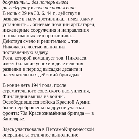
документы,.. без потерь вывел
разведгруппу в свое расположение.
В ночь с 29 на 30. 6. 44 г., действуя в
разведке в тылу противника,.. имел задачу
установить… огневые позиции артбатарей,
инженерные сооружения и направления
отхода главных сил противника…
Действуя смело и решительно,.. тов.
Николаев с честью выполнил
поставленную задачу.
Рота, которой командует тов. Николаев,
имеет большие успехи в деле ведения
разведки в период высадки десанта и
наступательных действий бригады».
В конце лета 1944 года, после
стремительного советского наступления,
Финляндия вышла из войны.
Освободившиеся войска Красной Армии
были переброшены на другие участки
фронта; 70­я Краснознамённая бригада — в
Заполярье.
Здесь участвовала в Петсамо­Киркенесской
операции, за отличное выполнение