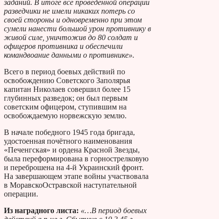
заданий. В итоге все проведенной операции
разведчики не имели никаких потерь со
своей стороны и одновременно при этом
сумели нанести большой урон противнику в
живой силе, уничтожив до 80 солдат и
офицеров противника и обеспечили
командвоание данными о противнике».
Всего в период боевых действий по
освобождению Советского Заполярья
капитан Николаев совершил более 15
глубинных разведок; он был первым
советским офицером, ступившим на
освобождаемую норвежскую землю.
В начале победного 1945 года бригада,
удостоенная почётного наименования
«Печенгская» и ордена Красной Звезды,
была переформирована в горнострелковую
и переброшена на 4-й Украинский фронт.
На завершающем этапе войны участвовала
в Моравско­Остравской наступательной
операции.
Из наградного листа:
«…В период боевых