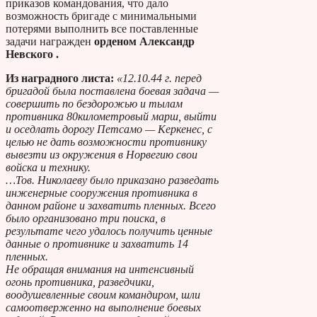
приказов командования, что дало
возможность бригаде с минимальными
потерями выполнить все поставленные
задачи награжден
орденом Александр
Невского .
Из наградного листа:
«12.10.44 г. перед
бригадой была поставлена боевая задача —
совершить по бездорожью и тылам
противника 80­километровый марш, выйти
и оседлать дорогу Петсамо — Керкенес, с
целью не дать возможности противнику
вывезти из окружения в Норвегию свои
войска и технику.
…Тов. Николаеву было приказано разведать
инженерные сооружения противника в
данном районе и захватить пленных. Всего
было организовано три поиска, в
результате чего удалось получить ценные
данные о противнике и захватить 14
пленных.
Не обращая внимания на интенсивный
огонь противника, разведчики,
воодушевленные своим командиром, шли
самоотверженно на выполнение боевых