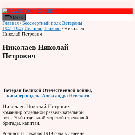
Перейти
к
содержимому
Меню
Главная
/
Бессмертный полк
Ветераны
1941-1945
Иваново
Тейково
/ Николаев
Николай Петрович
Николаев Николай
Петрович
Ветеран Великой Отечественной войны,
кавалер ордена Александра Невского
Николаев Николай Петрович
—
командир отдельной разведывательной
роты 70-й отдельной морской стрелковой
бригады, капитан.
Родился 11 декабря 1919 года в деревне