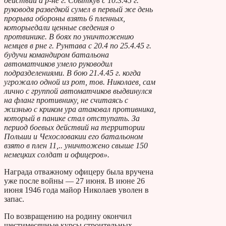
действий а р-не г. Сбыткув с 10.3.45 г.
руководя разведкой сумел в первый же день
прорыва обороны взять 6 пленных,
которыедали ценные сведения о
протвинике. В боях по уничтожению
немцев в р­не г. Рунтава с 20.4 по 25.4.45 г.
будучи командиром батальона
автоматчиков умело руководил
подразделениями. В бою 21.4.45 г. когда
угрожало одной из рот, тов. Николаев, сам
лично с группой автоматчиков выдвинулся
на фланг противнику, не считаясь с
жизнью с криком ура атаковал противника,
который в панике стал отступать. За
период боевых действий на территории
Польши и Чехословакии его батальоном
взято в плен 11,.. уничтожено свыше 150
немецких солдат и офицеров».
Награда отважному офицеру была вручена
уже после войны — 27 июня. В июне 26
июня 1946 года майор Николаев уволен в
запас.
По возвращению на родину окончил
шестимесячные курсы строительных