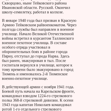
Скворцово, ныне Тейковского района
Ивановской области. Русский. Окончил
школу-семилетку, работал в колхозе.
В январе 1940 года был призван в Красную
Армию Тейковским райвоенкоматом. Через
полгода службы был направлен в военное
училище. Начало Великой Отечественной
войны встретил в курсантом Таллинского
военное пехотное училища. В составе
особого отряда участвовал в
оборонительных боях в районе города
Пярну, отступал до города Нарва. Здесь
был ранен, эвакуирован в тыл. После
госпиталя вернулся в училище, которое к
тому времени было эвакуировано в город
Тюмень и именовалось 2-й Тюменское
военно-пехотное училище.
В действующей армии с ноября 1941 года.
Боевой путь начала на Карельском фронте,
командовал взводом 1224-го стрелкового
полка 368-й стрелковой дивизии. К осени
1943 года капитан Николаев командовал
ротой 1-го отдельного стрелкового