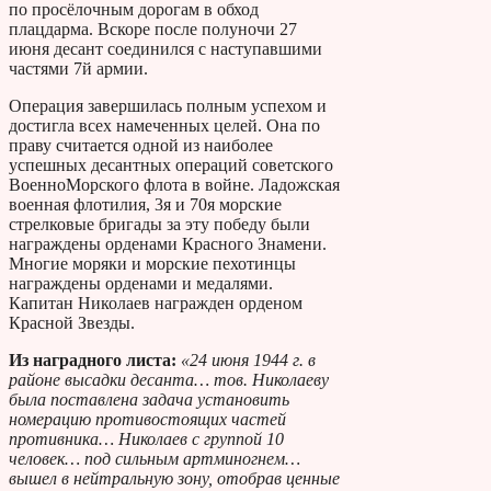
по просёлочным дорогам в обход
плацдарма. Вскоре после полуночи 27
июня десант соединился с наступавшими
частями 7­й армии.
Операция завершилась полным успехом и
достигла всех намеченных целей. Она по
праву считается одной из наиболее
успешных десантных операций советского
Военно­Морского флота в войне. Ладожская
военная флотилия, 3­я и 70­я морские
стрелковые бригады за эту победу были
награждены орденами Красного Знамени.
Многие моряки и морские пехотинцы
награждены орденами и медалями.
Капитан Николаев награжден орденом
Красной Звезды.
Из наградного листа:
«24 июня 1944 г. в
районе высадки десанта… тов. Николаеву
была поставлена задача установить
номерацию противостоящих частей
противника… Николаев с группой 10
человек… под сильным артминогнем…
вышел в нейтральную зону, отобрав ценные