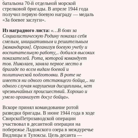
батальона 70-й отдельной морской
стрелковой бригады. В апреле 1944 года
получил первую боевую награду — медаль
«За боевее заслуги».
Из наградного листа:
«…В боях за
Социалистическую Родину показал себя
смелым, инициативным и решительным
[командиром]. Организуя боевую учебу и
воспитательную работу,.. добился высоких
показателей. Рота, которой командует
тов. Николаев, заняла первое место в
бригаде по всем видам боевой и
политической подготовки. В роте не
имеется ни одного отстающего бойца,.. ни
одного случая нарушения дисциплины, нет
чрезвычайных происшествий. Хорошо и
умело организует досуг бойца».
Вскоре принял командование ротой
разведки бригады. В июне 1944 года в ходе
Свирско­Петрозаводской операции
участвовал в десантной операции на
побережье Ладожского озера в междуречье
Видлицы и Тулоксы. Цель десанта —