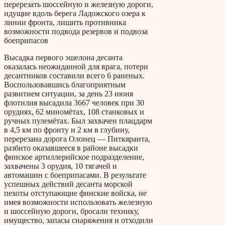
перерезать шоссейную и железную дороги,
идущие вдоль берега Ладожского озера к
линии фронта, лишить противника
возможности подвода резервов и подвоза
боеприпасов
Высадка первого эшелона десанта
оказалась неожиданной для врага, потери
десантников составили всего 6 раненых.
Воспользовавшись благоприятным
развитием ситуации, за день 23 июня
флотилия высадила 3667 человек при 30
орудиях, 62 миномётах, 108 станковых и
ручных пулемётах. Был захвачен плацдарм
в 4,5 км по фронту и 2 км в глубину,
перерезана дорога Олонец — Питкяранта,
разбито оказавшееся в районе высадки
финское артиллерийское подразделение,
захвачены 3 орудия, 10 тягачей и
автомашин с боеприпасами. В результате
успешных действий десанта морской
пехоты отступающие финские войска, не
имея возможности использовать железную
и шоссейную дороги, бросали технику,
имущество, запасы снаряжения и отходили