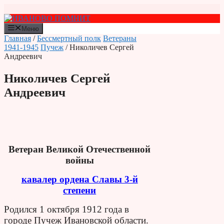
Перейти
к
содержимому
Меню
Главная
/
Бессмертный полк
Ветераны
1941-1945
Пучеж
/ Николичев Сергей
Андреевич
Николичев Сергей
Андреевич
Ветеран Великой Отечественной
войны
кавалер ордена Славы 3-й
степени
Родился 1 октября 1912 года в
городе
Пучеж Ивановской области.