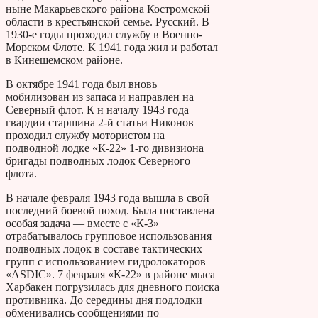
ныне Макарьевского района Костромской
области в крестьянской семье. Русский. В
1930-е годы проходил службу в Военно-
Морском Флоте. К 1941 года жил и работал
в Кинешемском районе.
В октябре 1941 года был вновь
мобилизован из запаса и направлен на
Северный флот. К н началу 1943 года
гвардии старшина 2-й статьи Никонов
проходил службу мотористом на
подводной лодке «К-22» 1-го дивизиона
бригады подводных лодок Северного
флота.
В начале февраля 1943 года вышла в свой
последний боевой поход. Была поставлена
особая задача — вместе с «К-3»
отрабатывалось групповое использования
подводных лодок в составе тактических
групп с использованием гидролокаторов
«ASDIC». 7 февраля «К-22» в районе мыса
Харбакен погрузилась для дневного поиска
противника. До середины дня подлодки
обменивались сообщениями по