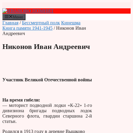
Перейти
к
содержимому
Меню
Главная
/
Бессмертный полк
Кинешма
Книга памяти 1941-1945
/ Никонов Иван
Андреевич
Никонов Иван Андреевич
Участник Великой Отечественной войны
На время гибели:
— моторист подводной лодки «К-22» 1-го
дивизиона бригады подводных лодок
Северного флота, гвардии старшина 2-й
статьи.
Родился в 1913 году в деревне Вышково