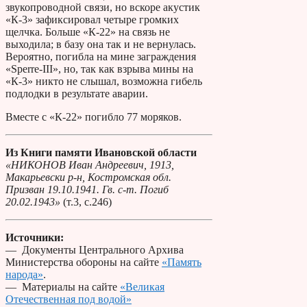
звукопроводной связи, но вскоре акустик
«К-3» зафиксировал четыре громких
щелчка. Больше «К-22» на связь не
выходила; в базу она так и не вернулась.
Вероятно, погибла на мине заграждения
«Sperre-III», но, так как взрыва мины на
«К-3» никто не слышал, возможна гибель
подлодки в результате аварии.
Вместе с «К-22» погибло 77 моряков.
Из Книги памяти Ивановской области
«НИКОНОВ Иван Андреевич, 1913,
Макарьевски р-н, Костромская обл.
Призван 19.10.1941. Гв. с-т. Погиб
20.02.1943»
(т.3, с.246)
Источники:
— Документы Центрального Архива
Министерства обороны на сайте
«Память
народа»
.
— Материалы на сайте
«Великая
Отечественная под водой»