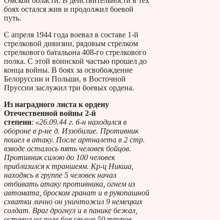
Омской области. В действительности в тех
боях остался жив и продолжил боевой
путь.
С апреля 1944 года воевал в составе 1-й
стрелковой дивизии, рядовым стрелком
стрелкового батальона 408-го стрелкового
полка. С этой воинской частью прошел до
конца войны. В боях за освобождение
Белоруссии и Польши, в Восточной
Пруссии заслужил три боевых ордена.
Из наградного листа к ордену
Отечественной войны 2-й
степени
:
«26.09.44 г. б-н находился в
обороне в р-не д. Иззобилие. Противник
пошел в атаку. После артналета в 2 стр.
взводе осталось пять человек бойцов.
Противник силою до 100 человек
приблизился к траншеям. Кр-ц Никша,
находясь в группе 5 человек начал
отбивать атаку противника, огнем из
автомата, броском гранат и в рукопашной
схватки лично он уничтожил 9 немецких
солдат. Враг дрогнул и в панике бежал,
оставил на поле боя свыше 50 трупов