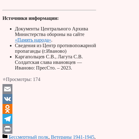
Источники информации:
Документы Центрального Архива
Министерства обороны на сайте
«Память народа»
.
Сведения из Центр противопожарной
пропаганды (г.Иваново)
Каргапольцев С.В., Лагута С.В.
Солдатская слава ивановцев —
Иваново: ПресСто. – 2023.
⭐Просмотры:
174
Email
VK
Odnoklassniki
Telegram
Бессмертный полк
,
Ветераны 1941-1945
,
Print