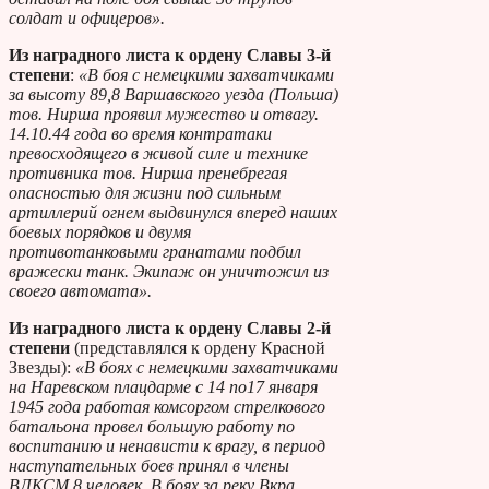
солдат и офицеров».
Из наградного листа к ордену Славы 3-й
степени
:
«В боя с немецкими захватчиками
за высоту 89,8 Варшавского уезда (Польша)
тов. Нирша проявил мужество и отвагу.
14.10.44 года во время контратаки
превосходящего в живой силе и технике
противника тов. Нирша пренебрегая
опасностью для жизни под сильным
артиллерий огнем выдвинулся вперед наших
боевых порядков и двумя
противотанковыми гранатами подбил
вражески танк. Экипаж он уничтожил из
своего автомата».
Из наградного листа к ордену Славы 2-й
степени
(представлялся к ордену Красной
Звезды):
«В боях с немецкими захватчиками
на Наревском плацдарме с 14 по17 января
1945 года работая комсоргом стрелкового
батальона провел большую работу по
воспитанию и ненависти к врагу, в период
наступательных боев принял в члены
ВЛКСМ 8 человек. В боях за реку Вкра