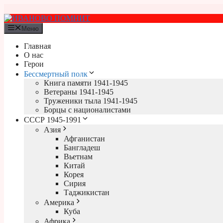
Перейти
к
содержимому
Меню
Главная
О нас
Герои
Бессмертный полк
Книга памяти 1941-1945
Ветераны 1941-1945
Труженики тыла 1941-1945
Борцы с националистами
СССР 1945-1991
Азия
Афганистан
Бангладеш
Вьетнам
Китай
Корея
Сирия
Таджикистан
Америка
Куба
Африка