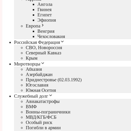
Ангола
Гвинея
Египет
Эфиопия
Европа
Венгрия
Чехословакия
Российская Федерация
СВО, Новороссия
Северный Кавказ
Крым
Миротворцы
Абхазия
Азербайджан
Приднестровье (02.03.1992)
Югославия
Южная Осетия
Служебный долг
Авиакатастрофы
ВМФ
Воины-пограничники
МВД/КГБ/ФСБ
Особый риск
Погибли в армии