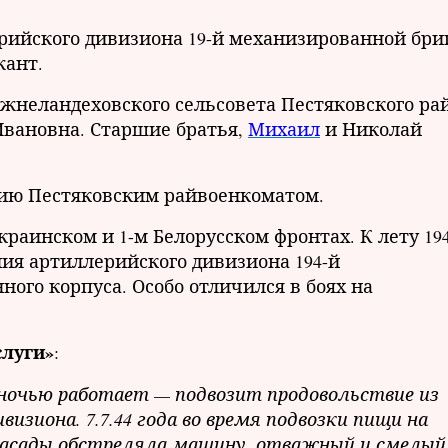
рийского дивизиона 19-й механизированной бри
ржант.
Нижнеландеховского сельсовета Пестяковского ра
Ивановна. Старшие братья,
Михаил
и Николай
рмию Пестяковским райвоенкоматом.
краинском и 1-м Белорусском фронтах. К лету 19
ия артиллерийского дивизиона 194-й
ого корпуса. Особо отличился в боях на
слуги»
:
 ночью работает — подвозит продовольствие из
изиона. 7.7.44 года во время подвозки пищи на
 засады обстреляла машину, отважный и смелый