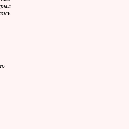
крыл
лись
го