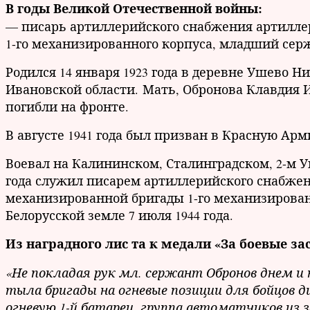
В годы Великой Отечественной войны:
— писарь артиллерийского снабжения артилле
1-го механизированного корпуса, младший се
Родился 14 января 1923 года в деревне Ушево 
Ивановской области. Мать, Обронова Клавдия 
погибли на фронте.
В августе 1941 года был призван в Красную А
Воевал на Калининском, Сталинградском, 2-м У
года служил писарем артиллерийского снабжен
механизированной бригады 1-го механизированн
Белорусской земле 7 июля 1944 года.
Из наградного лис та к медали «За боевые за
«Не покладая рук мл. сержант Обронов днем и
тыла бригады на огневые позиции для бойцов див
огневую 1-й батареи, группа автоматчиков из