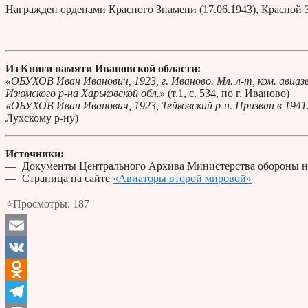
Награжден орденами Красного Знамени (17.06.1943), Красной З
Из Книги памяти Ивановской области:
«ОБУХОВ Иван Иванович, 1923, г. Иваново. Мл. л-т, ком. авиаз
Изюмского р-на Харьковской обл.»
(т.1, с. 534, по г. Иваново)
«ОБУХОВ Иван Иванович, 1923, Тейковский р-н. Призван в 1941. 
Лухскому р-ну)
Источники:
— Документы Центрального Архива Министерства обороны н
— Страница на сайте
«Авиаторы второй мировой»
⭐Просмотры:
187
Email
VK
Odnoklassniki