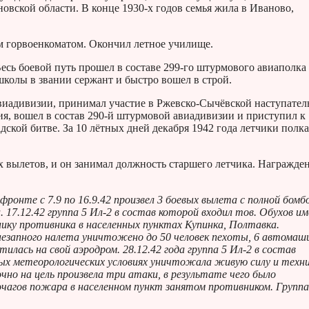
овской области. В конце 1930-х годов семья жила в Иваново,
м горвоенкоматом. Окончил летное училище.
есь боевой путь прошел в составе 299-го штурмового авиаполка
колы в звании сержант и быстро вошел в строй.
 авиадивизии, принимал участие в Ржевско-Сычёвской наступате
ия, вошел в состав 290-й штурмовой авиадивизии и приступил к
дской битве. За 10 лётных дней декабря 1942 года летчики полка
х вылетов, и он занимал должность старшего летчика. Награжде
ронте с 7.9 по 16.9.42 произвел 3 боевых вылета с полной бомб
17.12.42 группа 5 Ил-2 в состав которой входил тов. Обухов им
ку противника в населенных пунктах Купинка, Полтавка.
незапного налета уничтожено до 50 человек пехоты, 6 автомаш
тилась на свой аэродром. 28.12.42 года группа 5 Ил-2 в состав
ых метеорологических условиях уничтожала живую силу и техн
но на цель произвела три атаки, в результате чего было
очагов пожара в населенном пункт занятом противником. Группа