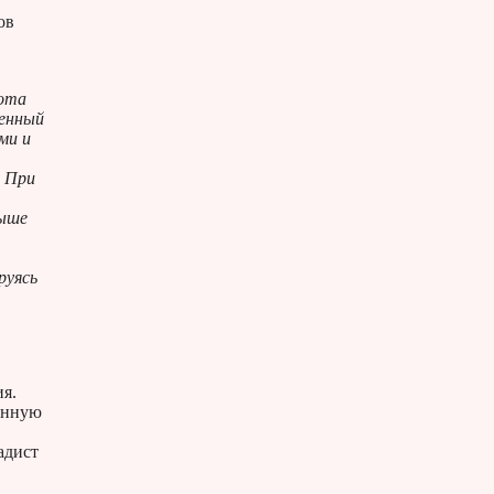
ов
лота
ленный
ми и
. При
выше
руясь
ия.
енную
адист