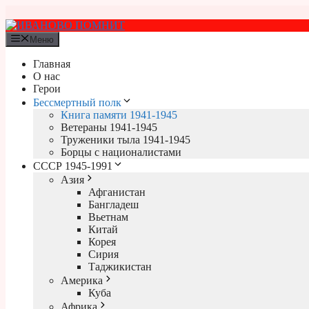
Перейти
к
содержимому
Меню
Главная
О нас
Герои
Бессмертный полк
Книга памяти 1941-1945
Ветераны 1941-1945
Труженики тыла 1941-1945
Борцы с националистами
СССР 1945-1991
Азия
Афганистан
Бангладеш
Вьетнам
Китай
Корея
Сирия
Таджикистан
Америка
Куба
Африка