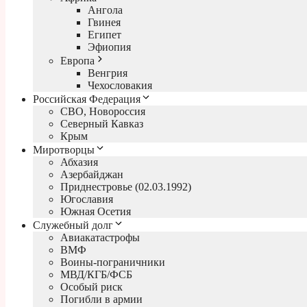
Ангола
Гвинея
Египет
Эфиопия
Европа
Венгрия
Чехословакия
Российская Федерация
СВО, Новороссия
Северный Кавказ
Крым
Миротворцы
Абхазия
Азербайджан
Приднестровье (02.03.1992)
Югославия
Южная Осетия
Служебный долг
Авиакатастрофы
ВМФ
Воины-пограничники
МВД/КГБ/ФСБ
Особый риск
Погибли в армии