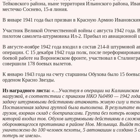
Тейковского района, ныне территория Ильинского района, Иван
местечко Соснево, 15-я линия.
В январе 1941 года был призван в Красную Армию Ивановски
Участник Великой Отечественной войны с августа 1942 года. В
пилотом самолета-штурмовика Ил-2. Прибыл из авиационной ш
В августе-ноябре 1942 года входил в состав 214-й штурмовой
операции. С 15 декабря 1942 года полк, после переформирован
боевой работе на Воронежском фронте, участвовал в Сталингра
совершили 178 боевых вылетов.
К январю 1943 года на счету старшины Обухова было 15 боевы
орденом Красно Звезды.
Из наградного листа:
«…Участвуя в операции на Калининском ф
нагрузкой, в соответствии с приказом НКО №0490 — 1942 года. 
задачу штурмовыми действиями атаковать живую силу и техни
Поставленная задача группой была выполнена. В результате в
грузом, взорван склад с боеприпасами. Группа без потерь возвра
которой входил тов. Обухов штурмовыми действиями в сложн
обороняющегося противника в районе Нов. Мельница. Выйдя точ
уничтожено до 100 человек пехоты, 5 автомашин и создано 5 
потерь не имела».