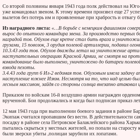
Со второй половины января 1943 года полк действовал на Юго
уже командовал звеном. К этому времени произвел еще 27 усп
вылетов без потерь им и проявленные при храбрость и отвагу
Из наградного листа:
«…В борьбе с немецким фашизмом соверш
вырос до опытного командира звена. За производство первых 
наградой тов. Обухов еще крепче стал бить врага и уничтожил
грузами, 15 повозок, 3 орудия полевой артиллерии, подавил огон
10.3.43 года тов. Обухов дважды летал на уничтожение артил
наступательных операциях Красной Армии, не смотря на прот
командование было выполнено, уничтожено до батареи полевой
взвода пехоты.
3.4.43 года групп 6 Ил-2 ведомая тов. Обуховым имела задачу
наступление южнее Изюм. Несмотря на то, что над целью был
лесным массивом, зайдя со стороны солнца внезапно атаковал ц
Приказом по войскам 16-й воздушно армии награжден орденом 
врученной. Бои продолжались и когда был подписан приказ ле
12 мая 1943 года при выполнении боевого задания в районе Ба
Экипаж считался пропавшим без вести. В действительности с
посадку в районе села Петровское Балаклейского района Харь
пытались скрыться у местных жителей, но попали на старосту 
были зверски убиты ,полицаи зарубили их лопатами.