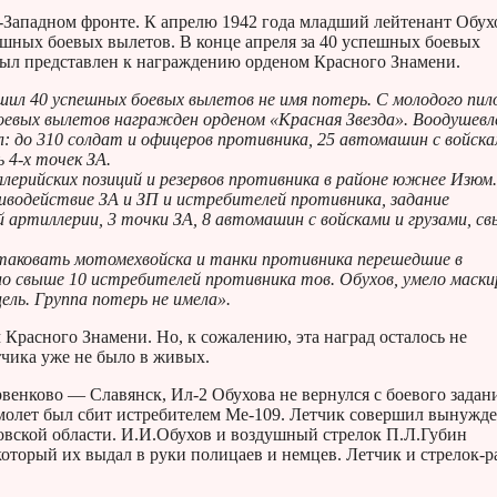
-Западном фронте. К апрелю 1942 года младший лейтенант Обух
ешных боевых вылетов. В конце апреля за 40 успешных боевых
 был представлен к награждению орденом Красного Знамени.
ил 40 успешных боевых вылетов не имя потерь. С молодого пи
боевых вылетов награжден орденом «Красная Звезда». Воодушев
: до 310 солдат и офицеров противника, 25 автомашин с войска
ь 4-х точек ЗА.
лерийских позиций и резервов противника в районе южнее Изюм
иводействие ЗА и ЗП и истребителей противника, задание
 артиллерии, 3 точки ЗА, 8 автомашин с войсками и грузами, с
 атаковать мотомехвойска и танки противника перешедшие в
о свыше 10 истребителей противника тов. Обухов, умело маски
ель. Группа потерь не имела».
Красного Знамени. Но, к сожалению, эта наград осталось не
тчика уже не было в живых.
рвенково — Славянск, Ил-2 Обухова не вернулся с боевого задан
амолет был сбит истребителем Ме-109. Летчик совершил вынужд
ковской области. И.И.Обухов и воздушный стрелок П.Л.Губин
который их выдал в руки полицаев и немцев. Летчик и стрелок-р