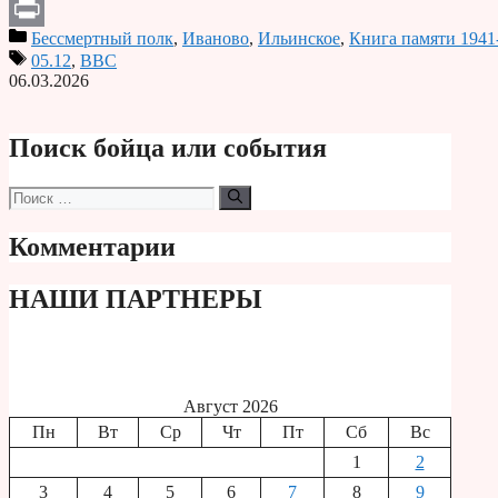
Telegram
Бессмертный полк
,
Иваново
,
Ильинское
,
Книга памяти 1941
Print
05.12
,
ВВС
06.03.2026
Поиск бойца или события
Поиск:
Комментарии
НАШИ ПАРТНЕРЫ
Август 2026
Пн
Вт
Ср
Чт
Пт
Сб
Вс
1
2
3
4
5
6
7
8
9