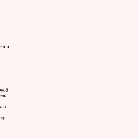
льной
н
овой
ела
ин с
ику