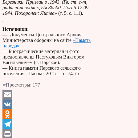
Березники. Призван в :1943. (Гв. ст. с-т,
радист-наводчик, в/ч 36500. Погиб 17.09.
1944. Похоронен: Литва»
(т. 5, с. 111).
Источники:
— Документы Центрального Архива
Министерства обороны на сайте
«Память
народа»
.
— Биографические материал и фото
предоставлены Пастуховым Виктором
Васильевичем (с. Парское).
— Книга памяти Парского сельского
поселения.- Пасоке, 2015 — с. 74-75
⭐Просмотры:
177
Email
VK
Odnoklassniki
Telegram