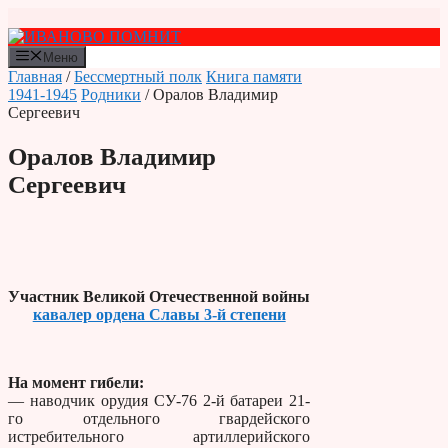
Перейти
к
содержимому
Меню
Главная
/
Бессмертный полк
Книга памяти
1941-1945
Родники
/ Оралов Владимир
Сергеевич
Оралов Владимир
Сергеевич
Участник Великой Отечественной войны
кавалер ордена Славы 3-й степени
На момент гибели:
— наводчик орудия СУ-76 2-й батареи 21-
го отдельного гвардейского
истребительного артиллерийского