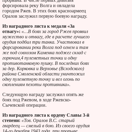
прорвана. В числе первых дивизия
форсировала реку Волга и овладела
городом Ржев. В этих боях красноармеец
Оралов заслужил первую боевую награду.
Из наградного листа к медали «За
отвагу»:
«…В боях за город Ржев проявил
мужество и отвагу, где в расчете лучшего
орудия подбил три танка. Участвовал в
форсировании реки Волга под огнем и там
же под совхозом Каменка поджег склад с
горючим,4 пулеметных точки и одну
противотанковую пушку. В последних боях
за дер. Корковка и Верховье (Всходского)
района Смоленской области уничтожил
одну пулеметную точку и вел огонь по
скоплениям пехоты противника».
Следующую награду заслужил опять же
боях под Ржевом, в ходе Ржевско-
Сычевской операции.
Из наградного листа к ордену Славы 3-й
степени:
«Тов. Оралов В.С. старый
гвардеец — смелый в бою. Из своего орудия
14-го декабря 1943 года, при прорыве