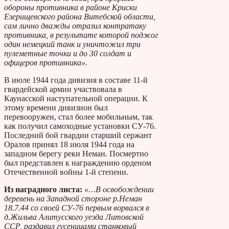
обороны противника в районе Криски
Езерищевского района Витебской области,
сам лично дважды отразил контратаку
противника, в результате которой поджог
один немецкий танк и уничтожил три
пулеметные точки и до 30 солдат и
офицеров противника».
В июле 1944 года дивизия в составе 11-й
гвардейской армии участвовала в
Каунасской наступательной операции. К
этому времени дивизион был
перевооружен, стал более мобильным, так
как получил самоходные установки СУ-76.
Последний бой гвардии старший сержант
Оралов принял 18 июля 1944 года на
западном берегу реки Неман. Посмертно
был представлен к награждению орденом
Отечественной войны 1-й степени.
Из наградного листа:
«…В освобождении
деревень на Западной стороне р.Неман
18.7.44 со своей СУ-76 первым ворвался в
д.Жильва Алитусского уезда Литовской
ССР, раздавил гусеницами станковый