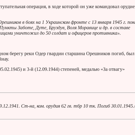
тупательная операция, в ходе которой он уже командовал оруди
решников в боях на 1 Украинском фронте с 13 января 1945 г. пок
Пункты Заботе, Дуте, Бруздув, Воля Моравице и др. в составе
ницами уничтожил до 50 солдат и офицеров противника».
адном берегу реки Одер гвардии старшина Орешников погиб, был
йнау.
.02.1945) и 3-й (12.09.1944) степеней, медалью «За отвагу»
.1941. Ст-на, ком. орудия 62 гв. тбр 10 тк. Погиб 30.01.1945.