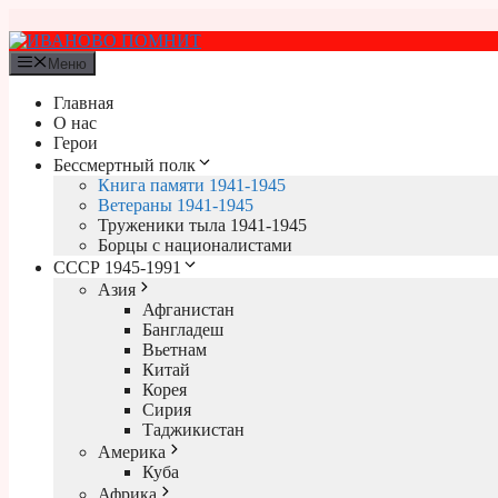
Перейти
к
содержимому
Меню
Главная
О нас
Герои
Бессмертный полк
Книга памяти 1941-1945
Ветераны 1941-1945
Труженики тыла 1941-1945
Борцы с националистами
СССР 1945-1991
Азия
Афганистан
Бангладеш
Вьетнам
Китай
Корея
Сирия
Таджикистан
Америка
Куба
Африка