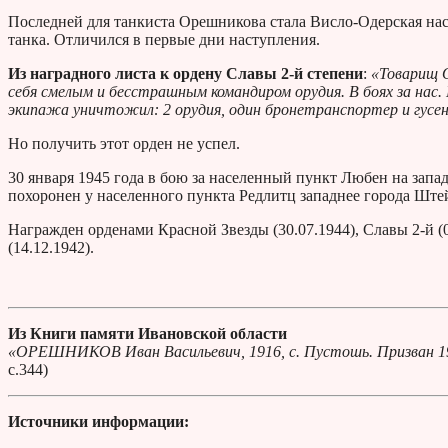
Последней для танкиста Орешникова стала Висло-Одерская нас
танка. Отличился в первые дни наступления.
Из наградного листа к ордену Славы 2-й степени
:
«Товарищ О
себя смелым и бесстрашным командиром орудия. В боях за нас. 
экипажа уничтожил: 2 орудия, один бронетранспортер и гусе
Но получить этот орден не успел.
30 января 1945 года в бою за населенный пункт Любен на зап
похоронен у населенного пункта Редлитц западнее города Ште
Награжден орденами Красной Звезды (30.07.1944), Славы 2-й (05
(14.12.1942).
Из Книги памяти Ивановской области
«ОРЕШНИКОВ Иван Васильевич, 1916, с. Пустошь. Призван 19.12
с.344)
Источники информации: