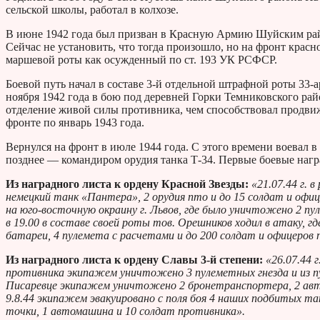
сельской школы, работал в колхозе.
В июне 1942 года был призван в Красную Армию Шуйским райв
Сейчас не установить, что тогда произошло, но на фронт крас
маршевой роты как осужденный по ст. 193 УК РСФСР.
Боевой путь начал в составе 3-й отдельной штрафной роты 33-
ноября 1942 года в бою под деревней Горки Темниковского р
отделение живой силы противника, чем способствовал продви
фронте по январь 1943 года.
Вернулся на фронт в июле 1944 года. С этого времени воевал в
позднее — командиром орудия танка Т-34. Первые боевые нагр
Из наградного листа к ордену Красной Звезды:
«21.07.44 г. 
немецкий танк «Пантера», 2 орудия пто и до 15 солдат и офиц
на юго-восточную окраину г. Львов, где было уничтожено 2 пул
в 19.00 в составе своей роты тов. Орешников ходил в атаку, 
батареи, 4 пулемета с расчетами и до 200 солдат и офицеров 
Из наградного листа к ордену Славы 3-й степени:
«26.07.44 
противника экипажем уничтожено 3 пулеметных гнезда и из пуле
Писаревце экипажем уничтожено 2 бронетранспортера, 2 авто
9.8.44 экипажем эвакуировано с поля боя 4 наших подбитых т
точки, 1 автомашина и 10 солдат противника».