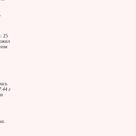
.
. 25
тожил
дном
лись
.44 г
ых
ка.