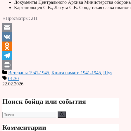
Документы Центрального Архива Министерства обороны
Каргапольцев С.В., Лагута С.В. Солдатская слава ивано
⭐Просмотры:
211
Email
VK
Odnoklassniki
Telegram
Ветераны 1941-1945
,
Книга памяти 1941-1945
,
Шуя
Print
01.30
22.02.2026
Поиск бойца или события
Поиск:
Комментарии