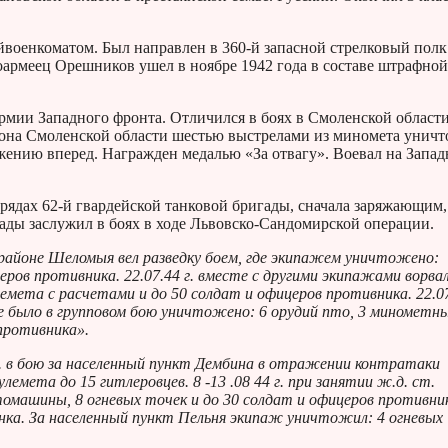
оенкоматом. Был направлен в 360-й запасной стрелковый полк
ноармеец Орешников ушел в ноябре 1942 года в составе штрафной
армии Западного фронта. Отличился в боях в Смоленской области
айона Смоленской области шестью выстрелами из миномета унич
жению вперед. Награжден медалью «За отвагу». Воевал на Запа
 рядах 62-й гвардейской танковой бригады, сначала заряжающим,
ады заслужил в боях в ходе Львовско-Сандомирской операции.
в районе Шеломыя вел разведку боем, где экипажем уничтожено:
еров противника. 22.07.44 г. вместе с другими экипажами ворва
емета с расчетами и до 50 солдат и офицеров противника. 22.07
где было в групповом бою уничтожено: 6 орудий пто, 3 минометн
противника».
г. в бою за населенный пункт Дембина в отражении контратаки
мета до 15 гитлеровцев. 8 -13 .08 44 г. при занятии ж.д. ст.
машины, 8 огневых точек и до 30 солдат и офицеров противни
анка. За населенный пункт Пельня экипаж уничтожил: 4 огневых