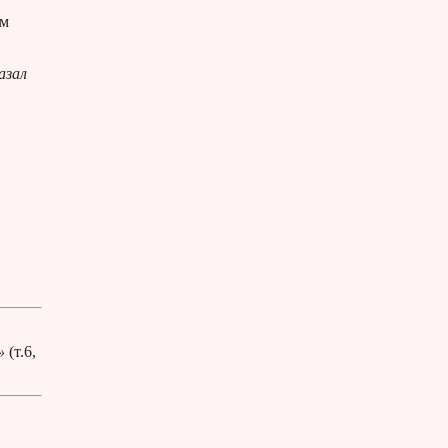
ем
азал
»
(т.6,