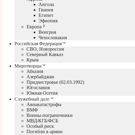
Ангола
Гвинея
Египет
Эфиопия
Европа
Венгрия
Чехословакия
Российская Федерация
СВО, Новороссия
Северный Кавказ
Крым
Миротворцы
Абхазия
Азербайджан
Приднестровье (02.03.1992)
Югославия
Южная Осетия
Служебный долг
Авиакатастрофы
ВМФ
Воины-пограничники
МВД/КГБ/ФСБ
Особый риск
Погибли в армии