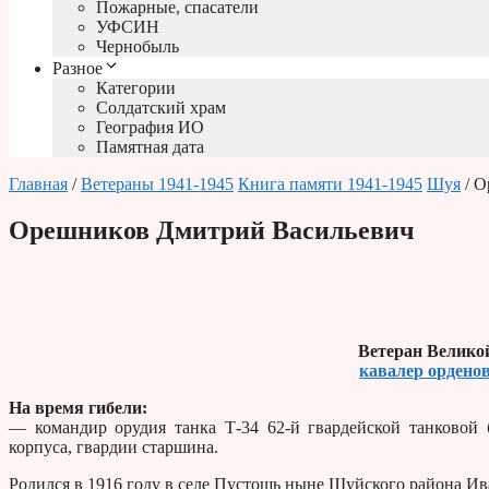
Пожарные, спасатели
УФСИН
Чернобыль
Разное
Категории
Солдатский храм
География ИО
Памятная дата
Главная
/
Ветераны 1941-1945
Книга памяти 1941-1945
Шуя
/ О
Орешников Дмитрий Васильевич
Ветеран Велико
кавалер орденов
На время гибели:
— командир орудия танка Т-34 62-й гвардейской танковой б
корпуса, гвардии старшина.
Родился в 1916 году в селе Пустошь ныне Шуйского района Ива