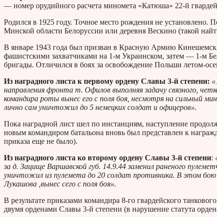
— номер орудийного расчета миномета «Катюша» 22-й гвардей
Родился в 1925 году. Точное место рождения не установлено. 
Минской области Белоруссии или деревня Вескино (такой найт
В январе 1943 года был призван в Красную Армию Кинешемским
фашистскими захватчиками на 1-м Украинском, затем — 1-м Бе
бригады. Отличился в боях за освобождение Польши летом-осе
Из наградного листа к первому ордену Славы 3-й степени:
«
направления фронта т. Офилов выполняя задачу связного, четко,
командира роты вынес его с поля боя, несмотря на сильный м
лично сам уничтожил до 5 немецких солдат и офицеров».
Пока наградной лист шел по инстанциям, наступление продолж
новым командиром батальона вновь был представлен к награж
приказа еще не было).
Из наградного листа ко второму ордену Славы 3-й степени
:
за д. Зацище Варшавской губ. 14.9.44 заменил раненого пуле
уничтожил из пулемета до 20 солдат противника. В этом бою т
Лукашова ,вынес сего с поля боя».
В результате приказами командира 8-го гвардейского танкового 
двумя орденами Славы 3-й степени (в нарушение статута орден