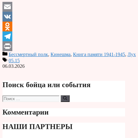
Email
VK
Odnoklassniki
Telegram
Бессмертный полк
,
Кинешма
,
Книга памяти 1941-1945
,
Лух
Print
05.15
06.03.2026
Поиск бойца или события
Поиск:
Комментарии
НАШИ ПАРТНЕРЫ