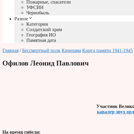
Пожарные, спасатели
УФСИН
Чернобыль
Разное
Категории
Солдатский храм
География ИО
Памятная дата
Главная
/
Бессмертный полк
Кинешма
Книга памяти 1941-1945
Офилов Леонид Павлович
Участник Велико
кавалер двух ор
На время гибели: