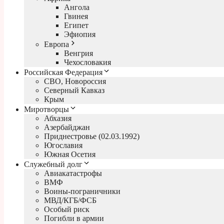
Ангола
Гвинея
Египет
Эфиопия
Европа
Венгрия
Чехословакия
Российская Федерация
СВО, Новороссия
Северный Кавказ
Крым
Миротворцы
Абхазия
Азербайджан
Приднестровье (02.03.1992)
Югославия
Южная Осетия
Служебный долг
Авиакатастрофы
ВМФ
Воины-пограничники
МВД/КГБ/ФСБ
Особый риск
Погибли в армии