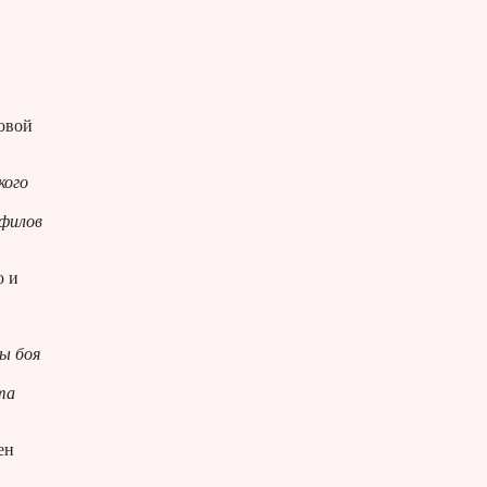
ковой
кого
Офилов
ю и
ы боя
та
ен