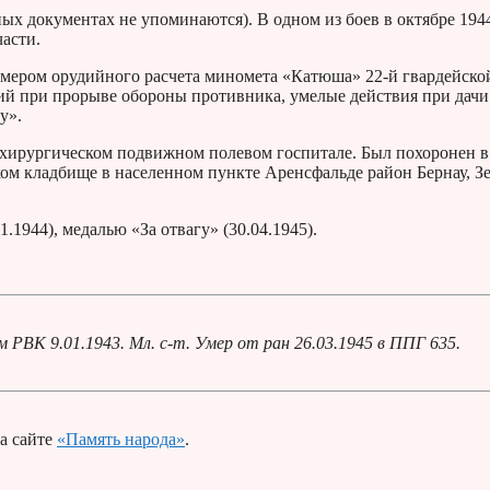
ых документах не упоминаются). В одном из боев в октябре 194
части.
омером орудийного расчета миномета «Катюша» 22-й гвардейско
ий при прорыве обороны противника, умелые действия при дачи
у».
-м хирургическом подвижном полевом госпитале. Был похоронен в
ком кладбище в населенном пункте Аренсфальде район Бернау, З
.1944), медалью «За отвагу» (30.04.1945).
РВК 9.01.1943. Мл. с-т. Умер от ран 26.03.1945 в ППГ 635.
а сайте
«Память народа»
.