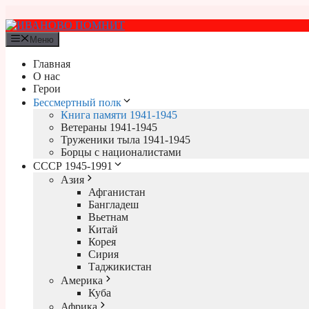
Перейти
к
содержимому
Меню
Главная
О нас
Герои
Бессмертный полк
Книга памяти 1941-1945
Ветераны 1941-1945
Труженики тыла 1941-1945
Борцы с националистами
СССР 1945-1991
Азия
Афганистан
Бангладеш
Вьетнам
Китай
Корея
Сирия
Таджикистан
Америка
Куба
Африка