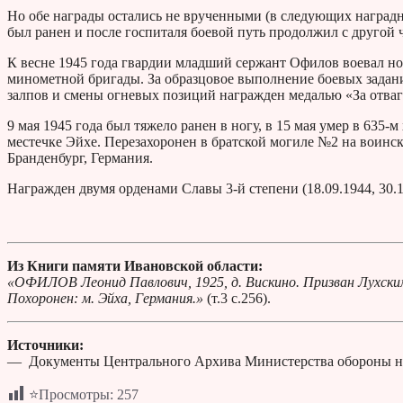
Но обе награды остались не врученными (в следующих наградн
был ранен и после госпиталя боевой путь продолжил с другой 
К весне 1945 года гвардии младший сержант Офилов воевал н
минометной бригады. За образцовое выполнение боевых задан
залпов и смены огневых позиций награжден медалью «За отваг
9 мая 1945 года был тяжело ранен в ногу, в 15 мая умер в 635
местечке Эйхе. Перезахоронен в братской могиле №2 на воинс
Бранденбург, Германия.
Награжден двумя орденами Славы 3-й степени (18.09.1944, 30.11
Из Книги памяти Ивановской области:
«ОФИЛОВ Леонид Павлович, 1925, д. Вискино. Призван Лухским 
Похоронен: м. Эйха, Германия.»
(т.3 с.256).
Источники:
— Документы Центрального Архива Министерства обороны н
⭐Просмотры:
257