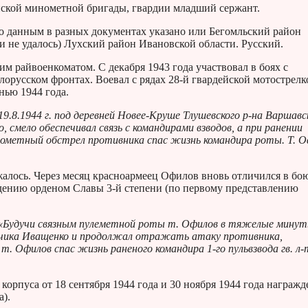
ской минометной бригады, гвардии младший сержант.
По данным в разных документах указано или Бегомльский район
и не удалось) Лухский район Ивановской области. Русский.
 райвоенкоматом. С декабря 1943 года участвовал в боях с
лорусском фронтах. Воевал с рядах 28-й гвардейской мотострел
нью 1944 года.
19.8.1944 г. под деревней Новее-Круше Тлушевского р-на Варшавс
 смело обеспечивал связь с командирами взводов, а при ранении
инометный обстрел противника спас жизнь командира роты. Т. 
алось. Через месяц красноармеец Офилов вновь отличился в бо
дению орденом Славы 3-й степени (по первому представлению
«Будучи связным пулеметной роты т. Офилов в тяжелые минут
метчика Иващенко и продолжал отражать атаку противника,
. Офилов спас жизнь раненого командира 1-го пульвзвода гв. л-
корпуса от 18 сентября 1944 года и 30 ноября 1944 года награжд
а).