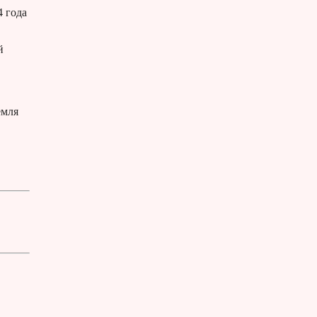
4 года
й
емля