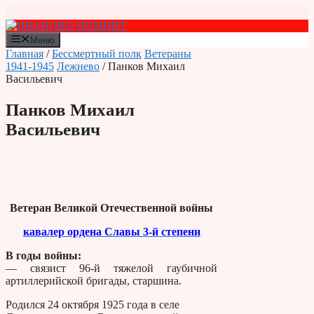
Перейти
к
содержимому
Меню
Главная
/
Бессмертный полк
Ветераны
1941-1945
Лежнево
/ Панков Михаил
Васильевич
Панков Михаил
Васильевич
Ветеран Великой Отечественной войны
кавалер ордена Славы 3-й степени
В годы войны:
— связист 96-й тяжелой гаубичной
артиллерийской бригады, старшина.
Родился 24 октября 1925 года в селе