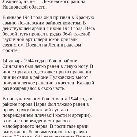
Лежнево, ныне — Лежневского района
Ивановской области.
В январе 1943 года был призван в Красную
армию Лежневским райвоенкоматом. В
действующей армии с июня 1943 года. Весь
боевой путь прошел в рядах 96-й тяжелой
гаубичной артиллерийской бригады
связистом. Воевал на Ленинградском
фронте.
14 января 1944 года в бою в районе
Синявино был легко ранен в левую ногу. В
июне при артподготовке при исправлении
линии связи в районе Пулковских высот
получил легкое ранение в крестец. Каждый
раз возвращался в свою часть.
В наступательном бою 5 марта 1944 года в
районе города Нарва был тяжело ранен в
правую руку (локтевой сустав с
повреждением плечевой кости и артерии),
в ноги с повреждением правого
малоберцового нерва. В госпитале врачи
вынуждены были ампутировать правую