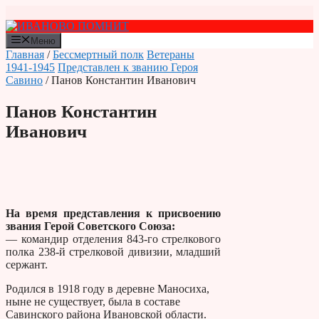
Перейти
к
содержимому
Меню
Главная
/
Бессмертный полк
Ветераны
1941-1945
Представлен к званию Героя
Савино
/ Панов Константин Иванович
Панов Константин
Иванович
На время представления к присвоению
звания Герой Советского Союза:
— командир отделения 843-го стрелкового
полка 238-й стрелковой дивизии, младший
сержант.
Родился в 1918 году в деревне Маносиха,
ныне не существует, была в составе
Савинского района Ивановской области.