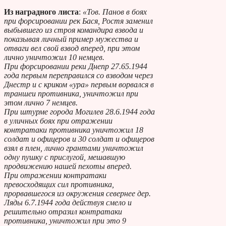
Из наградного листа
:
«Тов. Панов в боях
при форсировании рек Бася, Ростя заменил
выбывшего из строя командира взвода и
показывая личный пример мужества и
отваги вел свой взвод вперед, при этом
лично уничтожил 10 немцев.
При форсировании реки Днепр 27.65.1944
года первым переправился со взводом через
Днестр и с криком «ура» первым ворвался в
траншеи противника, уничтожил при
этом лично 7 немцев.
При штурме города Могилев 28.6.1944 года
в уличных боях при отражении
контратаки противника уничтожил 18
солдат и офицеров и 30 солдат и офицеров
взял в плен, лично грантами уничтожил
одну пушку с прислугой, мешавшую
продвижению нашей пехоты вперед.
При отражении контратаки
превосходящих сил противника,
прорвавшегося из окружения севернее дер.
Ляды 6.7.1944 года действуя смело и
решительно отразил контратаки
противника, уничтожил при это 9