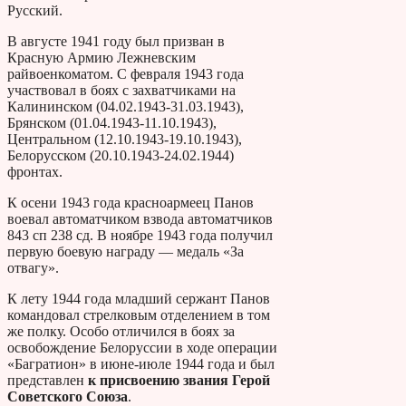
Русский.
В августе 1941 году был призван в
Красную Армию Лежневским
райвоенкоматом. С февраля 1943 года
участвовал в боях с захватчиками на
Калининском (04.02.1943-31.03.1943),
Брянском (01.04.1943-11.10.1943),
Центральном (12.10.1943-19.10.1943),
Белорусском (20.10.1943-24.02.1944)
фронтах.
К осени 1943 года красноармеец Панов
воевал автоматчиком взвода автоматчиков
843 сп 238 сд. В ноябре 1943 года получил
первую боевую награду — медаль «За
отвагу».
К лету 1944 года младший сержант Панов
командовал стрелковым отделением в том
же полку. Особо отличился в боях за
освобождение Белоруссии в ходе операции
«Багратион» в июне-июле 1944 года и был
представлен
к присвоению звания
Герой
Советского Союза
.