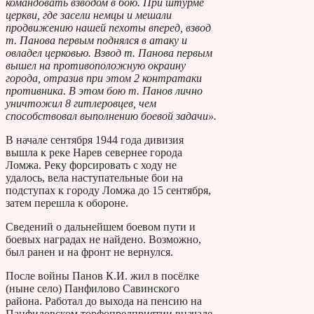
командовать взводом в бою. При штурме
церкви, где засели немцы и мешали
продвижению нашей пехоты вперед, взвод
т. Панова первым поднялся в атаку и
овладел церковью. Взвод т. Панова первым
вышел на противоположную окраину
города, отразив при этом 2 контратаки
противника. В этом бою т. Панов лично
уничтожил 8 гитлеровцев, чем
способствовал выполнению боевой задачи».
В начале сентября 1944 года дивизия
вышла к реке Нарев севернее города
Ломжа. Реку форсировать с ходу не
удалось, вела наступательные бои на
подступах к городу Ломжа до 15 сентября,
затем перешла к обороне.
Сведений о дальнейшем боевом пути и
боевых наградах не найдено. Возможно,
был ранен и на фронт не вернулся.
После войны Панов К.И. жил в посёлке
(ныне село) Панфилово Савинского
района. Работал до выхода на пенсию на
Панфиловском торфопредприятии вначале