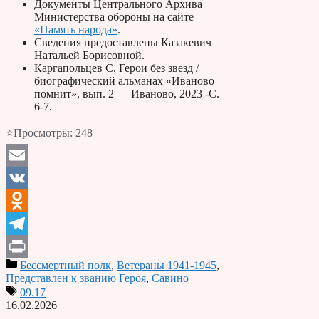
Документы Центрального Архива
Министерства обороны на сайте
«Память народа»
.
Сведения предоставлены Казакевич
Натальей Борисовной.
Каргапольцев С. Герои без звезд /
биографический альманах «Иваново
помнит», вып. 2 — Иваново, 2023 -С.
6-7.
⭐Просмотры:
248
Email
VK
Odnoklassniki
Telegram
Бессмертный полк
,
Ветераны 1941-1945
,
Print
Представлен к званию Героя
,
Савино
09.17
16.02.2026