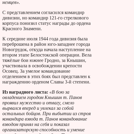
немцев».
С представлением согласился командир
дивизии, но командир 121-го стрелкового
корпуса понизил статус награды до ордена
Красного Знамени.
К середине июля 1944 года дивизия была
переброшена в район юго-западнее города
Новогрудок, откуда начала наступление на
втором этапе Белостокской операции. Вела
тяжёлые бои южнее Гродно, за Кнышин,
участвовала в освобождении крепости
Осовец. За умелое командование
отделением в этих боях был представлен к
награждению орденом Славы 3-й степени.
Из наградного листа:
«В бою за
овладением городом Кнышин т. Панов
проявил мужество и отвагу, смело
вырвался вперед и увлекал за собой
остальных бойцов. При выбытии из строя
командира взвода т. Панов командование
взводом принял на себя и показал
организаторскую способность и умение