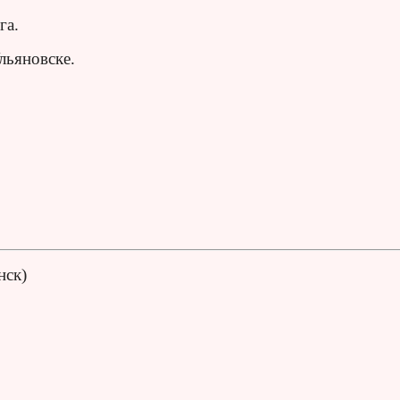
га.
льяновске.
нск)