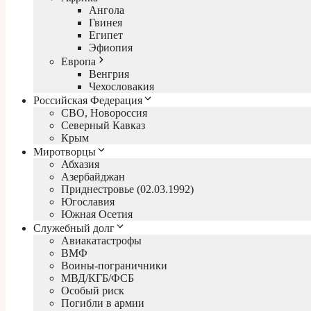
Ангола
Гвинея
Египет
Эфиопия
Европа
Венгрия
Чехословакия
Российская Федерация
СВО, Новороссия
Северный Кавказ
Крым
Миротворцы
Абхазия
Азербайджан
Приднестровье (02.03.1992)
Югославия
Южная Осетия
Служебный долг
Авиакатастрофы
ВМФ
Воины-пограничники
МВД/КГБ/ФСБ
Особый риск
Погибли в армии