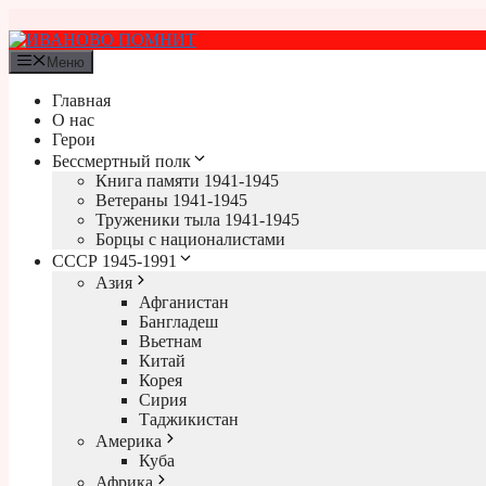
Перейти
к
содержимому
Меню
Главная
О нас
Герои
Бессмертный полк
Книга памяти 1941-1945
Ветераны 1941-1945
Труженики тыла 1941-1945
Борцы с националистами
СССР 1945-1991
Азия
Афганистан
Бангладеш
Вьетнам
Китай
Корея
Сирия
Таджикистан
Америка
Куба
Африка