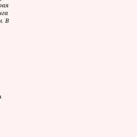
рая
нга
. В
а