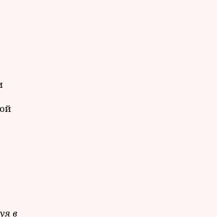
и
вой
уя в