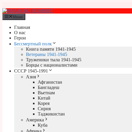
Перейти
к
содержимому
Меню
Главная
О нас
Герои
Бессмертный полк
Книга памяти 1941-1945
Ветераны 1941-1945
Труженики тыла 1941-1945
Борцы с националистами
СССР 1945-1991
Азия
Афганистан
Бангладеш
Вьетнам
Китай
Корея
Сирия
Таджикистан
Америка
Куба
Африка