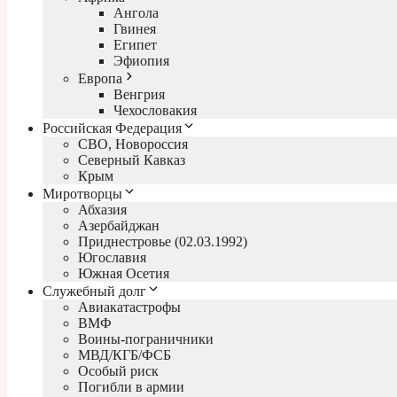
Ангола
Гвинея
Египет
Эфиопия
Европа
Венгрия
Чехословакия
Российская Федерация
СВО, Новороссия
Северный Кавказ
Крым
Миротворцы
Абхазия
Азербайджан
Приднестровье (02.03.1992)
Югославия
Южная Осетия
Служебный долг
Авиакатастрофы
ВМФ
Воины-пограничники
МВД/КГБ/ФСБ
Особый риск
Погибли в армии