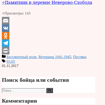
⭐Памятник в деревне Неверово-Слобода
⭐Просмотры:
143
Email
VK
Odnoklassniki
Telegram
Бессмертный полк
,
Ветераны 1941-1945
,
Пестяки
Print
03.05
01.11.2017
Поиск бойца или события
Поиск:
Комментарии