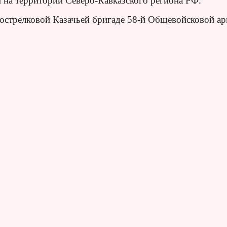
 на территории Северо-Кавказского региона РФ.
тострелковой Казачьей бригаде 58-й Общевойсковой а