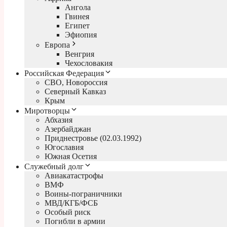
Ангола
Гвинея
Египет
Эфиопия
Европа
Венгрия
Чехословакия
Российская Федерация
СВО, Новороссия
Северный Кавказ
Крым
Миротворцы
Абхазия
Азербайджан
Приднестровье (02.03.1992)
Югославия
Южная Осетия
Служебный долг
Авиакатастрофы
ВМФ
Воины-пограничники
МВД/КГБ/ФСБ
Особый риск
Погибли в армии