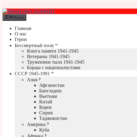
Перейти
к
содержимому
Меню
Главная
О нас
Герои
Бессмертный полк
Книга памяти 1941-1945
Ветераны 1941-1945
Труженики тыла 1941-1945
Борцы с националистами
СССР 1945-1991
Азия
Афганистан
Бангладеш
Вьетнам
Китай
Корея
Сирия
Таджикистан
Америка
Куба
Африка