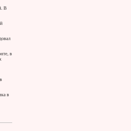
й. В
ой
довал
нте, в
х
в
ика в