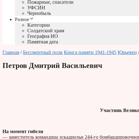
Пожарные, спасатели
УФСИН
Чернобыль
Разное
Категории
Солдатский храм
География ИО
Памятная дата
Главная
/
Бессмертный полк
Книга памяти 1941-1945
Юрьевец
Петров Дмитрий Васильевич
Участник Велико
На момент гибели
— заместитель командира эскадрильи 244-го бомбардировочног