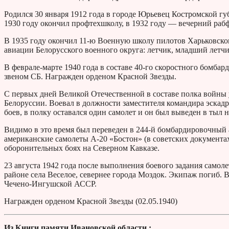
Родился 30 января 1912 года в городе Юрьевец Костромской г
1930 году окончил профтехшколу, в 1932 году — вечерний рабф
В 1935 году окончил 11-ю Военную школу пилотов Харьковско
авиации Белорусского военного округа: летчик, младший летчи
В феврале-марте 1940 года в составе 40-го скоростного бомба
звеном СБ. Награжден орденом Красной Звезды.
С первых дней Великой Отечественной в составе полка войны 
Белоруссии. Воевал в должности заместителя командира эскадр
боев, в полку оставался один самолет и он был выведен в тыл 
Видимо в это время был переведен в 244-й бомбардировочный 
американские самолеты А-20 «Бостон» (в советских документах
оборонительных боях на Северном Кавказе.
23 августа 1942 года после выполнения боевого задания самол
районе села Веселое, севернее города Моздок. Экипаж погиб.
Чечено-Ингушской АССР.
Награжден орденом Красной Звезды (02.05.1940)
Из Книги памяти Ивановской области :