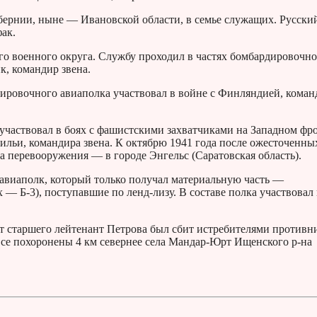
убернии, ныне — Ивановской области, в семье служащих. Русски
ак.
го военного округа. Службу проходил в частях бомбардировочн
к, командир звена.
рдировочного авиаполка участвовал в войне с Финляндией, коман
участвовал в боях с фашистскими захватчиками на Западном фро
ильи, командира звена. К октябрю 1941 года после ожесточенны
на перевооружения — в городе Энгельс (Саратовская область).
авиаполк, который только получал материальную часть —
 — Б-3), поступавшие по ленд-лизу. В составе полка участвовал 
ет старшего лейтенант Петрова был сбит истребителями противн
 Все похоронены 4 км севернее села Мандар-Юрт Ищенского р-на