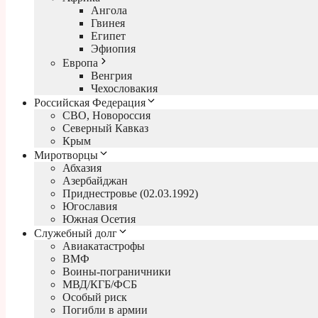
Ангола
Гвинея
Египет
Эфиопия
Европа
Венгрия
Чехословакия
Российская Федерация
СВО, Новороссия
Северный Кавказ
Крым
Миротворцы
Абхазия
Азербайджан
Приднестровье (02.03.1992)
Югославия
Южная Осетия
Служебный долг
Авиакатастрофы
ВМФ
Воины-пограничники
МВД/КГБ/ФСБ
Особый риск
Погибли в армии