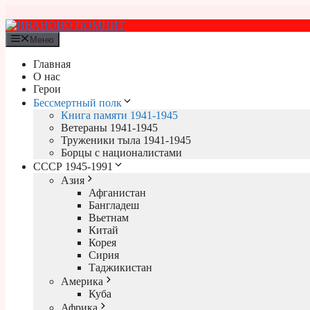
Перейти
к
содержимому
Меню
Главная
О нас
Герои
Бессмертный полк
Книга памяти 1941-1945
Ветераны 1941-1945
Труженики тыла 1941-1945
Борцы с националистами
СССР 1945-1991
Азия
Афганистан
Бангладеш
Вьетнам
Китай
Корея
Сирия
Таджикистан
Америка
Куба
Африка