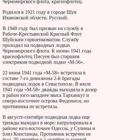
Черноморского флота, краснофлотец.
Родился в 1921 году в городе Шуя
Ивановской области. Русский.
В 1940 году был призван на службу в
Рабоче-Крестьянский Красный Флот
Шуйским горвоенкоматом. Службу
проходил на подводных лодках
Черноморского флота. К июню 1941 года
краснофлотец Писуев был старшим
электриком подводной лодки «М-56».
22 июня 1941 года «М-58» встретила в
составе 7-го дивизиона 2-й бригады
подводных лодок в Севастополе. В июле
1941 года «М-58» дважды выходила в дозор
в район юго-западнее мыса Тарханкут и
северо-восточнее острова Фидониси, но
противника не встретила.
В августе-сентябре подводная лодка еще
трижды выходил в море: патрулировала в
районе юго-восточнее Одессы, у Сулины и
близ Констанцы. Противник встречен не
был. 30 сентября и 1 октября за кормой