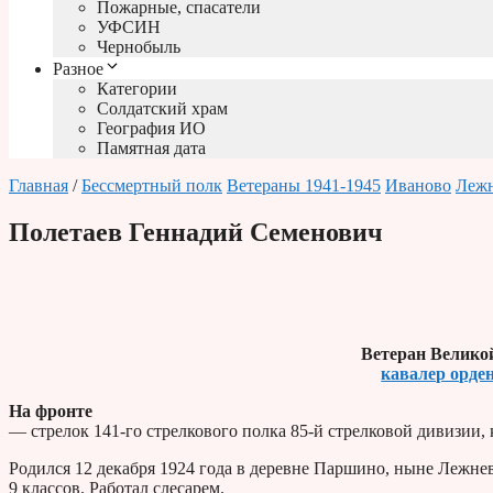
Пожарные, спасатели
УФСИН
Чернобыль
Разное
Категории
Солдатский храм
География ИО
Памятная дата
Главная
/
Бессмертный полк
Ветераны 1941-1945
Иваново
Леж
Полетаев Геннадий Семенович
Ветеран Велико
кавалер орде
На фронте
— стрелок 141-го стрелкового полка 85-й стрелковой дивизии,
Родился 12 декабря 1924 года в деревне Паршино, ныне Лежнев
9 классов. Работал слесарем.