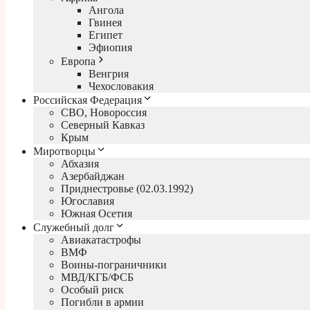
Ангола
Гвинея
Египет
Эфиопия
Европа
Венгрия
Чехословакия
Российская Федерация
СВО, Новороссия
Северный Кавказ
Крым
Миротворцы
Абхазия
Азербайджан
Приднестровье (02.03.1992)
Югославия
Южная Осетия
Служебный долг
Авиакатастрофы
ВМФ
Воины-пограничники
МВД/КГБ/ФСБ
Особый риск
Погибли в армии