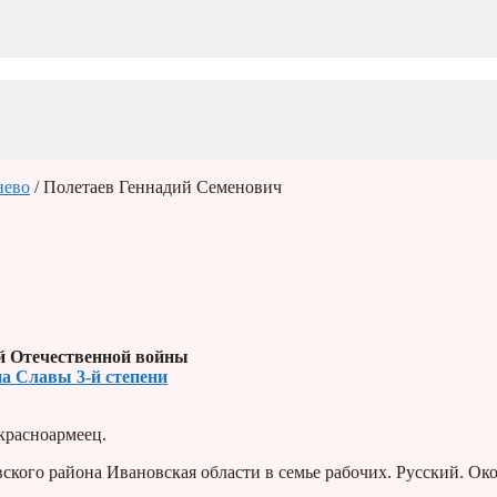
нево
/ Полетаев Геннадий Семенович
й Отечественной войны
на Славы 3-й степени
 красноармеец.
ского района Ивановская области в семье рабочих. Руccкий. Ок