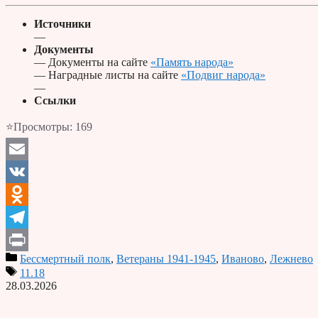
Источники
—
Документы
— Документы на сайте
«Память народа»
— Наградные листы на сайте
«Подвиг народа»
—
Ссылки
⭐Просмотры:
169
Email
VK
Odnoklassniki
Telegram
Бессмертный полк
,
Ветераны 1941-1945
,
Иваново
,
Лежнево
Print
11.18
28.03.2026