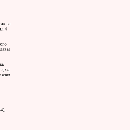
и» за
ил 4
вого
Славы
ки
 кр-ц
 взял
4),