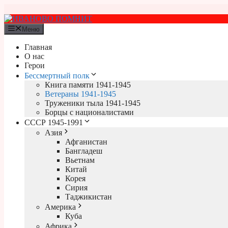
Перейти
к
содержимому
Меню
Главная
О нас
Герои
Бессмертный полк
Книга памяти 1941-1945
Ветераны 1941-1945
Труженики тыла 1941-1945
Борцы с националистами
СССР 1945-1991
Азия
Афганистан
Бангладеш
Вьетнам
Китай
Корея
Сирия
Таджикистан
Америка
Куба
Африка