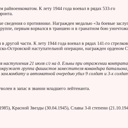
 райвоенкоматом. К лету 1944 года воевал в рядах 533-го
фронта.
ые сведения о противнике. Награжден медалью «За боевые заслуг
дгруппе, первым ворвался в траншею и в гранатном бою уничтож
 другой части. К лету 1944 года воевал в рядах 141-го стрелко
овско-Островской наступательной операции, награжден орденом 
я наступления 21 июля с/г на д. Ельны при отражении контрата
окружает группа фашистов заместителя командира батальона,
зам.комбату и автоматной очередью убил 9 солдат и 3-х солдат
волен в запас в звании младшего лейтенанта.
85), Красной Звезды (30.04.1945), Славы 3-й степени (21.10.194