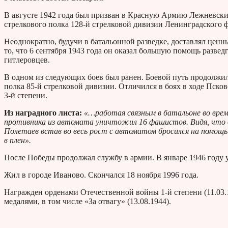
В августе 1942 года был призван в Красную Армию Лежневским
стрелкового полка 128-й стрелковой дивизии Ленинградского 
Неоднократно, будучи в батальонной разведке, доставлял ценн
то, что 6 сентября 1943 года он оказал большую помощь разве
гитлеровцев.
В одном из следующих боев был ранен. Боевой путь продолжил в
полка 85-й стрелковой дивизии. Отличился в боях в ходе Пск
3-й степени.
Из наградного листа:
«…работая связным в батальоне во врем
противника из автомата уничтожил 16 фашистов. Видя, что 
Полетаев встав во весь рост с автоматом бросился на помощь 
в плен».
После Победы продолжал службу в армии. В январе 1946 году у
Жил в городе Иваново. Скончался 18 ноября 1996 года.
Награжден орденами Отечественной войны 1-й степени (11.03.19
медалями, в том числе «За отвагу» (13.08.1944).