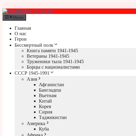
Перейти
к
содержимому
Меню
Главная
О нас
Герои
Бессмертный полк
Книга памяти 1941-1945
Ветераны 1941-1945
Труженики тыла 1941-1945
Борцы с националистами
СССР 1945-1991
Азия
Афганистан
Бангладеш
Вьетнам
Китай
Корея
Сирия
Таджикистан
Америка
Куба
Африка