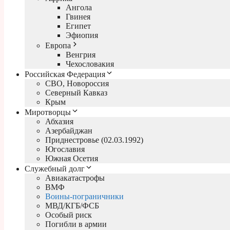
Ангола
Гвинея
Египет
Эфиопия
Европа
Венгрия
Чехословакия
Российская Федерация
СВО, Новороссия
Северный Кавказ
Крым
Миротворцы
Абхазия
Азербайджан
Приднестровье (02.03.1992)
Югославия
Южная Осетия
Служебный долг
Авиакатастрофы
ВМФ
Воины-пограничники
МВД/КГБ/ФСБ
Особый риск
Погибли в армии