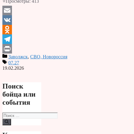
⭐Просмотры:
413
Email
VK
Odnoklassniki
Telegram
Заволжск
,
СВО, Новороссия
Print
07.27
19.02.2026
Поиск
бойца или
события
Поиск: