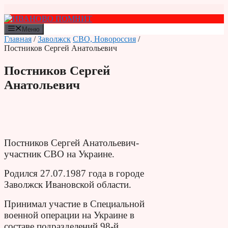
Перейти
к
содержимому
Меню
Главная
/
Заволжск
СВО, Новороссия
/
Постников Сергей Анатольевич
Постников Сергей
Анатольевич
Постников Сергей Анатольевич-
участник СВО на Украине.
Родился 27.07.1987 года
в городе
Заволжск Ивановской области.
Принимал участие в Специальной
военной операции на Украине в
составе подразделений 98-й