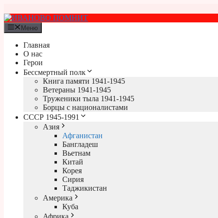
Перейти
к
содержимому
Меню
Главная
О нас
Герои
Бессмертный полк
Книга памяти 1941-1945
Ветераны 1941-1945
Труженики тыла 1941-1945
Борцы с националистами
СССР 1945-1991
Азия
Афганистан
Бангладеш
Вьетнам
Китай
Корея
Сирия
Таджикистан
Америка
Куба
Африка