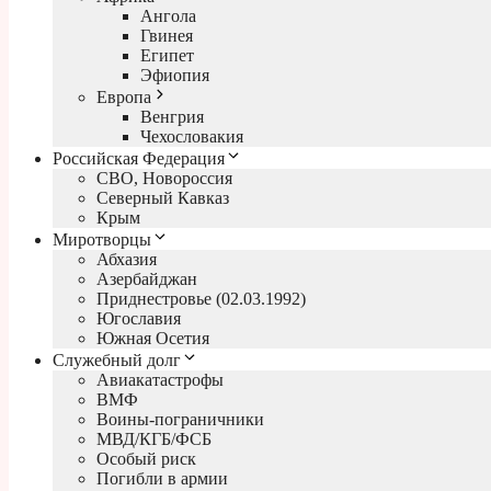
Ангола
Гвинея
Египет
Эфиопия
Европа
Венгрия
Чехословакия
Российская Федерация
СВО, Новороссия
Северный Кавказ
Крым
Миротворцы
Абхазия
Азербайджан
Приднестровье (02.03.1992)
Югославия
Южная Осетия
Служебный долг
Авиакатастрофы
ВМФ
Воины-пограничники
МВД/КГБ/ФСБ
Особый риск
Погибли в армии