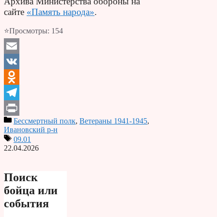
Архива Министерства обороны на
сайте
«Память народа»
.
⭐Просмотры:
154
Email
VK
Odnoklassniki
Telegram
Бессмертный полк
,
Ветераны 1941-1945
,
Print
Ивановский р-н
09.01
22.04.2026
Поиск
бойца или
события