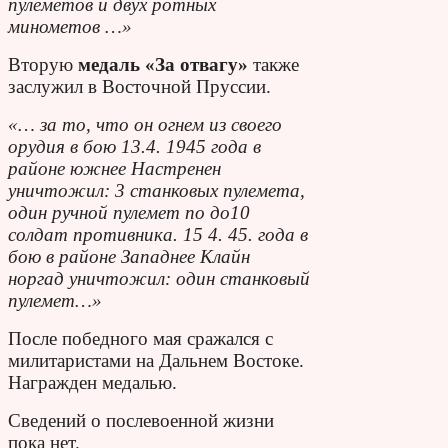
пулеметов и двух ротных
минометов …»
Вторую
медаль «За отвагу»
также
заслужил в Восточной Пруссии.
«… за то, что он огнем из своего
орудия в бою 13.4. 1945 года в
районе южнее Настренен
уничтожил: 3 станковых пулемета,
один ручной пулемет по до10
солдат противника. 15 4. 45. года в
бою в районе Западнее Клайн
норгад уничтожил: один станковый
пулемет…»
После победного мая сражался с
милитаристами на Дальнем Востоке.
Награжден медалью.
Сведений о послевоенной жизни
пока нет.