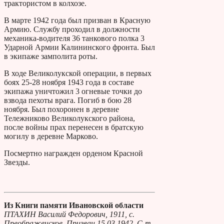
трактористом в колхозе.
В марте 1942 года был призван в Красную
Армию. Службу проходил в должности
механика-водителя 36 танкового полка 3
Ударной Армии Калининского фронта. Был
в экипаже замполита роты.
В ходе Великолукской операции, в первых
боях 25-28 ноября 1943 года в составе
экипажа уничтожил 3 огневые точки до
взвода пехоты врага. Погиб в бою 28
ноября. Был похоронен в деревне
Тележниково Великолукского района,
после войны прах перенесен в братскую
могилу в деревне Марково.
Посмертно награжден орденом Красной
Звезды.
Из Книги памяти Ивановской области
ПТАХИН Василий Федорович, 1911, с.
Преображенское. Призван 15.03.1942, С-т,