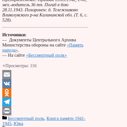
мех.-водитель 36 тп. Погиб в бою
28.11.1943. Похоронен: д. Тележниково
Вликолукского р-на Калининской обл. (Т. 6, с.
528).
Источники:
— Документы Центрального Архива
Министерства обороны на сайте
«Память
народа»
.
— На сайте
«Бессмертный полк»
⭐Просмотры:
116
Email
VK
Odnoklassniki
Telegram
Бессмертный полк
,
Книга памяти 1941-
Print
1945
,
Южа