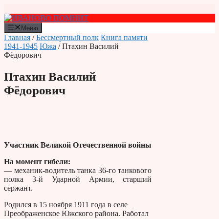
Перейти
к
содержимому
Меню
Главная
/
Бессмертный полк
Книга памяти
1941-1945
Южа
/ Птахин Василий
Фёдорович
Птахин Василий
Фёдорович
Участник Великой Отечественной войны
На момент гибели:
— механик-водитель танка 36-го танкового
полка 3-й Ударной Армии, старший
сержант.
Родился в 15 ноября 1911 года в селе
Преображенское Южского района. Работал