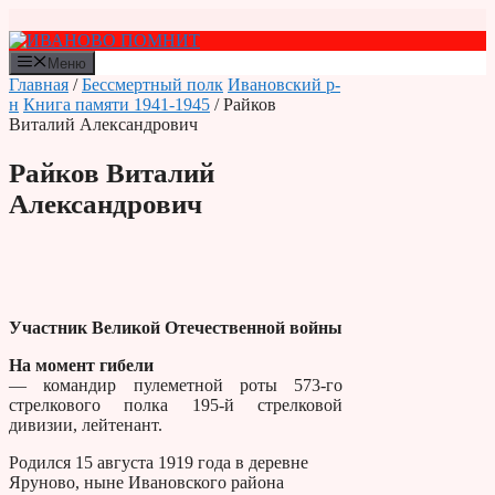
Перейти
к
содержимому
Меню
Главная
/
Бессмертный полк
Ивановский р-
н
Книга памяти 1941-1945
/ Райков
Виталий Александрович
Райков Виталий
Александрович
Участник Великой Отечественной войны
На момент гибели
— командир пулеметной роты 573-го
стрелкового полка 195-й стрелковой
дивизии, лейтенант.
Родился 15 августа 1919 года в деревне
Яруново, ныне Ивановского района