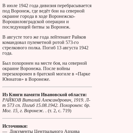
В июле 1942 года дивизия перебрасывается
под Воронеж, где ведёт бои на северной
окраине города в ходе Воронежско-
Ворошиловградской операции и
последующей битвы за Воронеж.
В августе того же года лейтенант Райков
командовал пулеметной ротой 573-го
стрелкового полка. Погиб 13 августа 1942
года.
Был похоронен на месте боя, на северной
окраине Воронежа. После войны
перезахоронен в братской могиле в «Парке
Юннатов» в Воронеже.
Из Книги памяти Ивановской области:
РАЙКОВ Виталий Александрович, 1919. Л-
т 573 сп. Погиб 15.08.1942. Похоронен: бр.
Мог. 15, г. Воронеж. .
(т. 2, с. 719)
Источники:
— Документы Центрального Архива