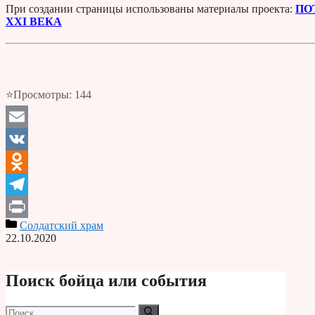
При создании страницы использованы материалы проекта:
ПО
XXI ВЕКА
⭐Просмотры:
144
Email
VK
Odnoklassniki
Telegram
Солдатский храм
Print
22.10.2020
Поиск бойца или события
Поиск: