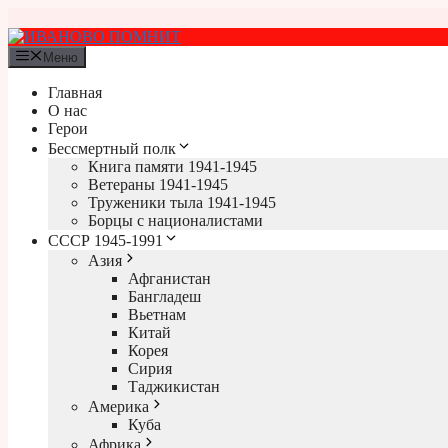
Перейти
к
содержимому
Меню
Главная
О нас
Герои
Бессмертный полк
Книга памяти 1941-1945
Ветераны 1941-1945
Труженики тыла 1941-1945
Борцы с националистами
СССР 1945-1991
Азия
Афганистан
Бангладеш
Вьетнам
Китай
Корея
Сирия
Таджикистан
Америка
Куба
Африка