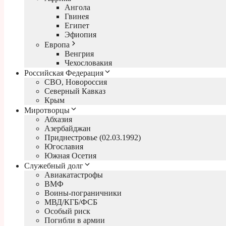
Ангола
Гвинея
Египет
Эфиопия
Европа
Венгрия
Чехословакия
Российская Федерация
СВО, Новороссия
Северный Кавказ
Крым
Миротворцы
Абхазия
Азербайджан
Приднестровье (02.03.1992)
Югославия
Южная Осетия
Служебный долг
Авиакатастрофы
ВМФ
Воины-пограничники
МВД/КГБ/ФСБ
Особый риск
Погибли в армии