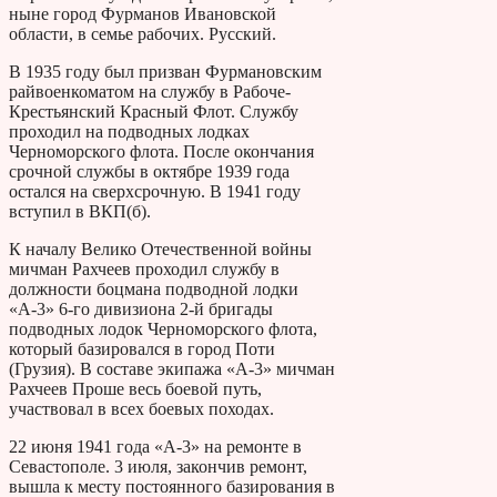
ныне город Фурманов Ивановской
области, в семье рабочих. Русский.
В 1935 году был призван Фурмановским
райвоенкоматом на службу в Рабоче-
Крестьянский Красный Флот. Службу
проходил на подводных лодках
Черноморского флота. После окончания
срочной службы в октябре 1939 года
остался на сверхсрочную. В 1941 году
вступил в ВКП(б).
К началу Велико Отечественной войны
мичман Рахчеев проходил службу в
должности боцмана подводной лодки
«А-3» 6-го дивизиона 2-й бригады
подводных лодок Черноморского флота,
который базировался в город Поти
(Грузия). В составе экипажа «А-3» мичман
Рахчеев Проше весь боевой путь,
участвовал в всех боевых походах.
22 июня 1941 года «А-3» на ремонте в
Севастополе. 3 июля, закончив ремонт,
вышла к месту постоянного базирования в