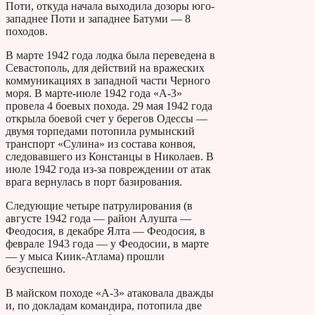
Поти, откуда начала выходила дозоры юго-
западнее Поти и западнее Батуми — 8
походов.
В марте 1942 года лодка была переведена в
Севастополь, для действий на вражеских
коммуникациях в западной части Черного
моря. В марте-июле 1942 года «А-3»
провела 4 боевых похода. 29 мая 1942 года
открыла боевой счет у берегов Одессы —
двумя торпедами потопила румынский
транспорт «Сулина» из состава конвоя,
следовавшего из Констанцы в Николаев. В
июле 1942 года из-за повреждении от атак
врага вернулась в порт базирования.
Следующие четыре патрулирования (в
августе 1942 года — район Алушта —
Феодосия, в декабре Ялта — Феодосия, в
феврале 1943 года — у Феодосии, в марте
— у мыса Киик-Атлама) прошли
безуспешно.
В майском походе «А-3» атаковала дважды
и, по докладам командира, потопила две