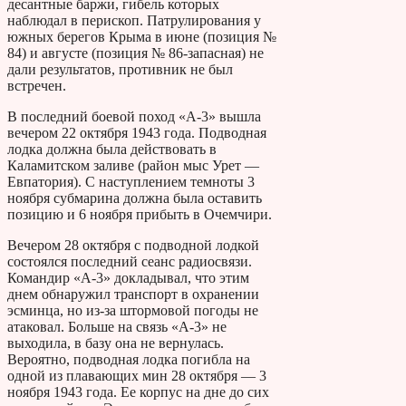
десантные баржи, гибель которых
наблюдал в перископ. Патрулирования у
южных берегов Крыма в июне (позиция №
84) и августе (позиция № 86-запасная) не
дали результатов, противник не был
встречен.
В последний боевой поход «А-3» вышла
вечером 22 октября 1943 года. Подводная
лодка должна была действовать в
Каламитском заливе (район мыс Урет —
Евпатория). С наступлением темноты 3
ноября субмарина должна была оставить
позицию и 6 ноября прибыть в Очемчири.
Вечером 28 октября с подводной лодкой
состоялся последний сеанс радиосвязи.
Командир «А-3» докладывал, что этим
днем обнаружил транспорт в охранении
эсминца, но из-за штормовой погоды не
атаковал. Больше на связь «А-3» не
выходила, в базу она не вернулась.
Вероятно, подводная лодка погибла на
одной из плавающих мин 28 октября — 3
ноября 1943 года. Ее корпус на дне до сих