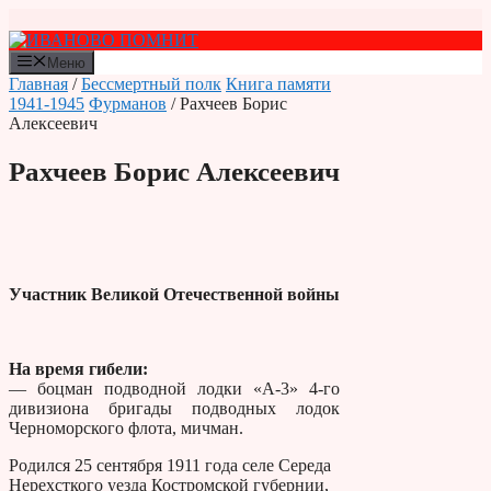
Перейти
к
содержимому
Меню
Главная
/
Бессмертный полк
Книга памяти
1941-1945
Фурманов
/ Рахчеев Борис
Алексеевич
Рахчеев Борис Алексеевич
Участник Великой Отечественной войны
На время гибели:
— боцман подводной лодки «А-3» 4-го
дивизиона бригады подводных лодок
Черноморского флота, мичман.
Родился 25 сентября 1911 года селе Середа
Нерехсткого уезда Костромской губернии,