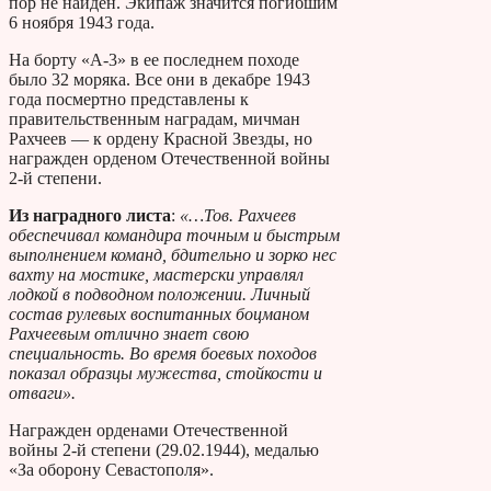
пор не найден. Экипаж значится погибшим
6 ноября 1943 года.
На борту «А-3» в ее последнем походе
было 32 моряка. Все они в декабре 1943
года посмертно представлены к
правительственным наградам, мичман
Рахчеев — к ордену Красной Звезды, но
награжден орденом Отечественной войны
2-й степени.
Из наградного листа
:
«…Тов. Рахчеев
обеспечивал командира точным и быстрым
выполнением команд, бдительно и зорко нес
вахту на мостике, мастерски управлял
лодкой в подводном положении. Личный
состав рулевых воспитанных боцманом
Рахчеевым отлично знает свою
специальность. Во время боевых походов
показал образцы мужества, стойкости и
отваги».
Награжден орденами Отечественной
войны 2-й степени (29.02.1944), медалью
«За оборону Севастополя».