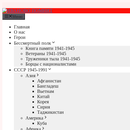
Перейти
к
содержимому
Меню
Главная
О нас
Герои
Бессмертный полк
Книга памяти 1941-1945
Ветераны 1941-1945
Труженики тыла 1941-1945
Борцы с националистами
СССР 1945-1991
Азия
Афганистан
Бангладеш
Вьетнам
Китай
Корея
Сирия
Таджикистан
Америка
Куба
Африка