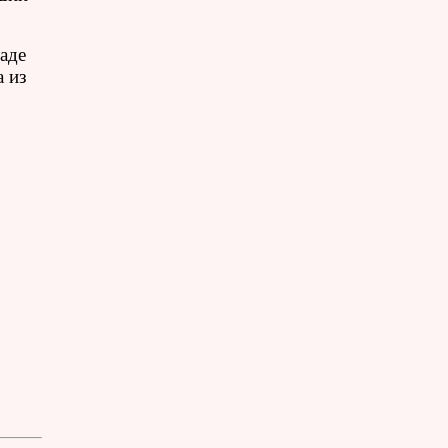
аде
а из