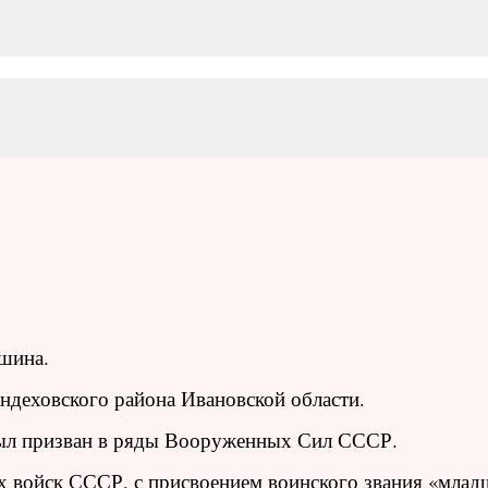
ршина.
андеховского района Ивановской области.
был призван в ряды Вооруженных Сил СССР.
 войск СССР, с присвоением воинского звания «мла