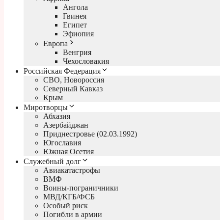
Ангола
Гвинея
Египет
Эфиопия
Европа
Венгрия
Чехословакия
Российская Федерация
СВО, Новороссия
Северный Кавказ
Крым
Миротворцы
Абхазия
Азербайджан
Приднестровье (02.03.1992)
Югославия
Южная Осетия
Служебный долг
Авиакатастрофы
ВМФ
Воины-пограничники
МВД/КГБ/ФСБ
Особый риск
Погибли в армии