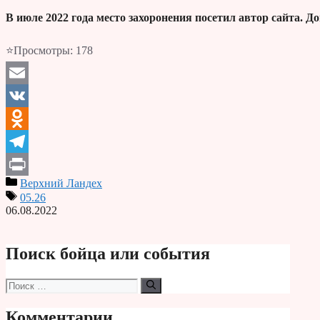
В июле 2022 года место захоронения посетил автор сайта. 
⭐Просмотры:
178
Email
VK
Odnoklassniki
Telegram
Верхний Ландех
Print
05.26
06.08.2022
Поиск бойца или события
Поиск:
Комментарии