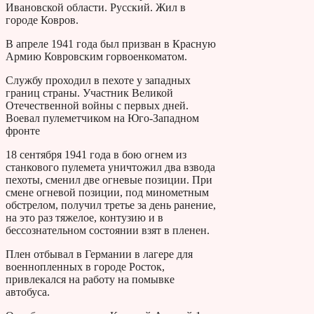
Ивановской области. Русский. Жил в
городе Ковров.
В апреле 1941 года был призван в Красную
Армию Ковровским горвоенкоматом.
Службу проходил в пехоте у западных
границ страны. Участник Великой
Отечественной войны с первых дней.
Воевал пулеметчиком на Юго-Западном
фронте
18 сентября 1941 года в бою огнем из
станкового пулемета уничтожил два взвода
пехоты, сменил две огневые позиции. При
смене огневой позиции, под минометным
обстрелом, получил третье за день ранение,
на это раз тяжелое, контузию и в
бессознательном состоянии взят в пленен.
Плен отбывал в Германии в лагере для
военнопленных в городе Росток,
привлекался на работу на помывке
автобуса.