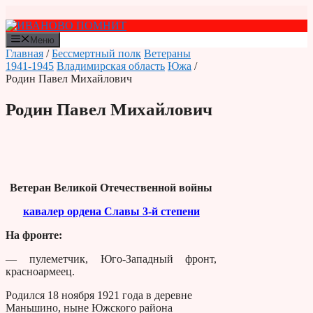
Перейти
к
содержимому
Меню
Главная
/
Бессмертный полк
Ветераны
1941-1945
Владимирская область
Южа
/
Родин Павел Михайлович
Родин Павел Михайлович
Ветеран Великой Отечественной войны
кавалер ордена Славы 3-й степени
На фронте:
— пулеметчик, Юго-Западный фронт,
красноармеец.
Родился 18 ноября 1921 года в деревне
Маньшино, ныне Южского района