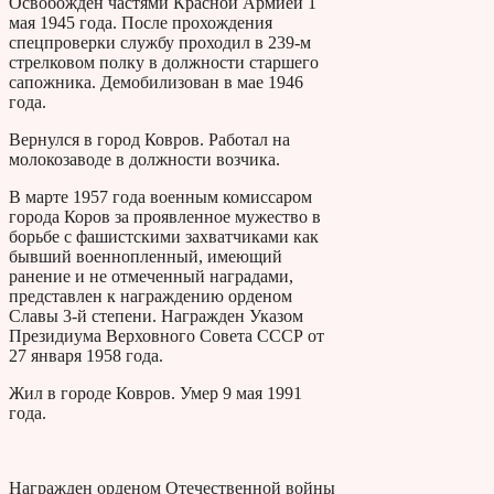
Освобожден частями Красной Армией 1
мая 1945 года. После прохождения
спецпроверки службу проходил в 239-м
стрелковом полку в должности старшего
сапожника. Демобилизован в мае 1946
года.
Вернулся в город Ковров. Работал на
молокозаводе в должности возчика.
В марте 1957 года военным комиссаром
города Коров за проявленное мужество в
борьбе с фашистскими захватчиками как
бывший военнопленный, имеющий
ранение и не отмеченный наградами,
представлен к награждению орденом
Славы 3-й степени. Награжден Указом
Президиума Верховного Совета СССР от
27 января 1958 года.
Жил в городе Ковров. Умер 9 мая 1991
года.
Награжден орденом Отечественной войны