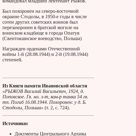
командовал младший лейтенант Рыжов.
Был похоронен на северо-восточной
окраине Стодолы, в 1950-е годы в числе
сотен других советских воинов был
перезахоронен в братской могиле на
воинском кладбище в города Опатув
(Свентокшиское воеводство, Польша)
Награжден орденами Отечественной
войны 1-й (28.08.1944) и 2-й (19.08.1944)
степеней.
Из Книги памяти Ивановской области
«РЫЖОВ Василий Васильевич, 1924, д.
Поповское. Гв. мл. л-т, ком-р танка 54 гв.
тп. Погиб 16.08.1944. Похоронен: у д. Б.
Стодолы, Польша»
(т. 2, с. 724).
Источники:
Документы Центрального Архива