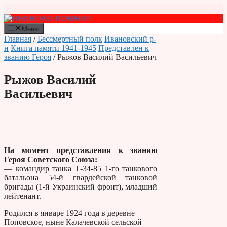
Перейти
к
содержимому
Меню
Главная
/
Бессмертный полк
Ивановский р-
н
Книга памяти 1941-1945
Представлен к
званию Героя
/ Рыжов Василий Васильевич
Рыжов Василий
Васильевич
На момент представления к званию
Героя Советского Союза:
— командир танка Т-34-85 1-го танкового
батальона 54-й гвардейской танковой
бригады (1-й Украинский фронт), младший
лейтенант.
Родился в январе 1924 года в деревне
Поповское, ныне Калачевской сельской