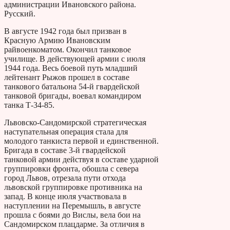
администрации Ивановского района.
Русский.
В августе 1942 года был призван в
Красную Армию Ивановским
райвоенкоматом. Окончил танковое
училище. В действующей армии с июля
1944 года. Весь боевой путь младший
лейтенант Рыжов прошел в составе
танкового батальона 54-й гвардейской
танковой бригады, воевал командиром
танка Т-34-85.
Львовско-Сандомирской стратегическая
наступательная операция стала для
молодого танкиста первой и единственной.
Бригада в составе 3-й гвардейской
танковой армии действуя в составе ударной
группировки фронта, обошла с севера
город Львов, отрезала пути отхода
львовской группировке противника на
запад. В конце июля участвовала в
наступлении на Перемышль, в августе
прошла с боями до Вислы, вела бои на
Сандомирском плацдарме. За отличия в