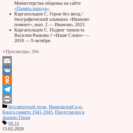
Министерства обороны на сайте
«Память народа»
.
Каргапольцев С. Герои без звезд /
биографический альманах «Иваново
помнит», вып. 2 — Иваново, 2023.
Каргапольцев С. Подвиг танкиста
Василия Рыжова // «Наше Слово» —
2018 — 9 октября
⭐Просмотры:
294
Email
VK
Odnoklassniki
Telegram
Бессмертный полк
,
Ивановский р-н
,
Print
Книга памяти 1941-1945
,
Представлен к
званию Героя
08.16
15.02.2026