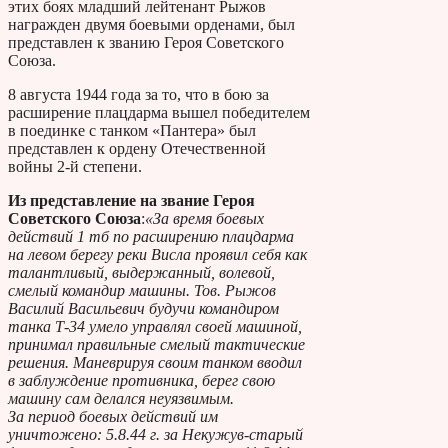
этих боях младший лейтенант Рыжов
награжден двумя боевыми орденами, был
представлен к званию Героя Советского
Союза.
8 августа 1944 года за то, что в бою за
расширение плацдарма вышел победителем
в поединке с танком «Пантера» был
представлен к ордену Отечественной
войны 2-й степени.
Из представление на звание Героя
Советского Союза
:
«За время боевых
действий 1 тб по расширению плацдарма
на левом берегу реки Висла проявил себя как
талантливый, выдержанный, волевой,
смелый командир машины. Тов. Рыжов
Василий Васильевич будучи командиром
танка Т-34 умело управлял своей машиной,
принимал правильные смелый тактические
решения. Маневрируя своим танком вводил
в заблуждение противника, берег свою
машину сам делался неуязвимым.
За период боевых действий им
уничтожено: 5.8.44 г. за Некужув-старый