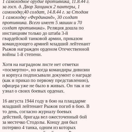
1 самоходное орудие противника, 11.8.44 г.
за госп. д. Двор Захцинск 2 пантеры, 1
самоходку,40 солдат, 14.8.44 г. за Стодом
1 самоходку «Фердинанд», 30 солдат
противника. Всего имеет 5 машин и 70
солдат противника».
Реляция дошла по
инстанциям только до штаба 3-й
гвардейской танковой армии, приказом
командующего армией младший лейтенант
Рыжов награжден орденом Отечественной
войны 1-й степени.
Хотя на наградном листе нет отметки
«посмертно», но когда командиры дивизии
и корпуса подписывали документ о награде
(как и приказ по первому представлению),
офицера уже не было в живых. Он так и не
узнал о своих боевых орденах.
16 августа 1944 году в бою на плацдарме
младший лейтенант Рыжов погиб в бою. В
то день, согласно журналу боевых
действий, бригада вел ожесточенный бой
за местечко Стодолы. Концу дня был
потеряно 4 танка, одним из которых