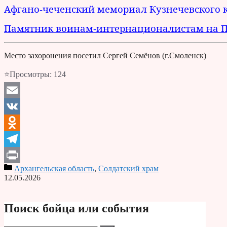
Афгано-чеченский мемориал Кузнечевского к
Памятник воинам-интернационалистам на По
Место захоронения посетил Сергей Семёнов (г.Смоленск)
⭐Просмотры:
124
Email
VK
Odnoklassniki
Telegram
Архангельская область
,
Солдатский храм
Print
12.05.2026
Поиск бойца или события