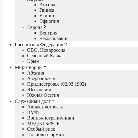
Ангола
Гвинея
Египет
Эфиопия
Европа
Венгрия
Чехословакия
Российская Федерация
СВО, Новороссия
Северный Кавказ
Крым
Миротворцы
Абхазия
Азербайджан
Приднестровье (02.03.1992)
Югославия
Южная Осетия
Служебный долг
Авиакатастрофы
ВМФ
Воины-пограничники
МВД/КГБ/ФСБ
Особый риск
Погибли в армии