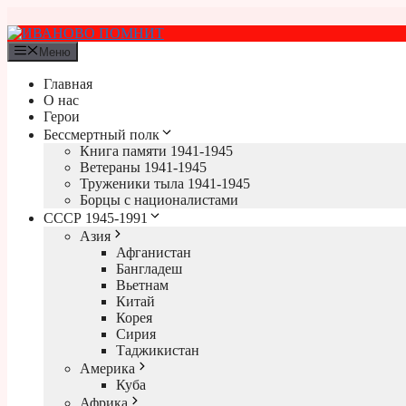
Перейти
к
содержимому
Меню
Главная
О нас
Герои
Бессмертный полк
Книга памяти 1941-1945
Ветераны 1941-1945
Труженики тыла 1941-1945
Борцы с националистами
СССР 1945-1991
Азия
Афганистан
Бангладеш
Вьетнам
Китай
Корея
Сирия
Таджикистан
Америка
Куба
Африка