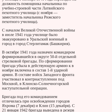
должность помощника начальника по
учебно-строевой части Латвийского
пехотного училища (с ноября —
заместитель начальника Рижского
пехотного училища).
С началом Великой Отечественной войны
в июле 1941 года училище было
эвакуировано в Уральский военный в
город в город Стерлитамак (Башкирия).
В октябре 1941 года назначен командиром
формировавшейся в округе 50-й отдельной
стрелковой бригады. По сформировании
бригада убыла в действующую армию к в
ноябре включена в состав 1-й ударной
армии. В составе войск Западного фронта
участвовал в контрнаступлении под
Москвой, в Клинско-Солнечногорской
наступательной операции.
Бригада под его командованием
отличилась при освобождении городов
Яхрома (7 декабря) и Клин (15 декабря). С
21 января 1942 бригада выведена в резерв