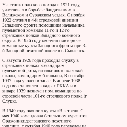
Участник польского похода в 1921 году,
участвовал в борьбе с бандитизмом в
Велижском и Суражском уездах. С ноября
1922 служил в 4-й стрелковой дивизии
Западного фронта помощника начальника
пулеметной команды 11-го и 12-го
стрелковых полков Западного военного
округа. В 1926 году окончил повторные
командные курсы Западного фронта при 3-
й Западной пехотной школе в г. Смоленск.
С августа 1926 года проходил службу в
стрелковых полках командиром
пулеметной роты, начальником полковой
школы, командиром батальона, В сентябре
1937 года уволен в запас. В апреле 1938
года восстановлен в кадрах РККА и в
январе 1939 назначен пом. командира по
строевой части 101-го стрелкового полка (г.
Слуцк).
В 1940 году окончил курсы «Выстрел». С
мая 1940 командовал батальоном курсантов
Орджоникидзеградского пехотного
училища, с октября 1940 года переведен на