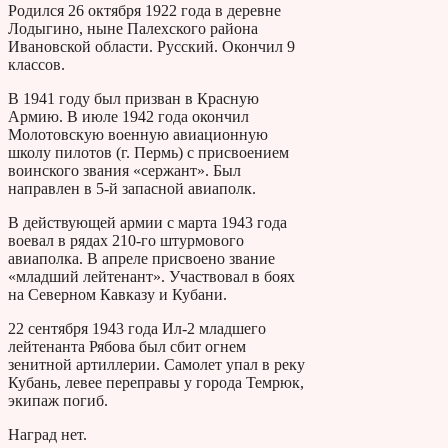
Родился 26 октября 1922 года в деревне
Лодыгино, ныне Палехского района
Ивановской области. Русский. Окончил 9
классов.
В 1941 году был призван в Красную
Армию. В июле 1942 года окончил
Молотовскую военную авиационную
школу пилотов (г. Пермь) с присвоением
воинского звания «сержант». Был
направлен в 5-й запасной авиаполк.
В действующей армии с марта 1943 года
воевал в рядах 210-го штурмового
авиаполка. В апреле присвоено звание
«младший лейтенант». Участвовал в боях
на Северном Кавказу и Кубани.
22 сентября 1943 года Ил-2 младшего
лейтенанта Рябова был сбит огнем
зенитной артиллерии. Самолет упал в реку
Кубань, левее переправы у города Темрюк,
экипаж погиб.
Наград нет.