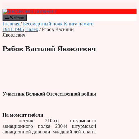
Перейти
к
содержимому
Меню
Главная
/
Бессмертный полк
Книга памяти
1941-1945
Палех
/ Рябов Василий
Яковлевич
Рябов Василий Яковлевич
Участник Великой Отечественной войны
На момент гибели
— летчик 210-го штурмового
авиационного полка 230-й штурмовой
авиационной дивизии, младший лейтенант.