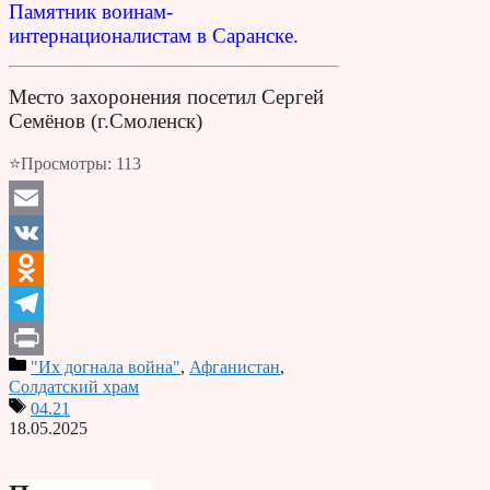
Памятник воинам-
интернационалистам в Саранске.
Место захоронения посетил Сергей
Семёнов (г.Смоленск)
⭐Просмотры:
113
Email
VK
Odnoklassniki
Telegram
"Их догнала война"
,
Афганистан
,
Print
Солдатский храм
04.21
18.05.2025