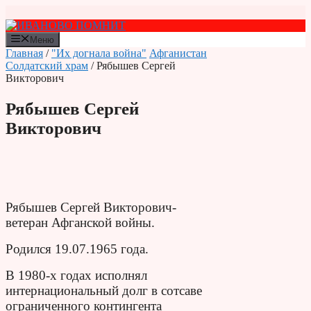
Перейти
к
содержимому
Меню
Главная
/
"Их догнала война"
Афганистан
Солдатский храм
/ Рябышев Сергей
Викторович
Рябышев Сергей
Викторович
Рябышев Сергей Викторович-
ветеран Афганской войны.
Родился 19.07.1965 года.
В 1980-х годах исполнял
интернациональный долг в сотсаве
ограниченного контингента