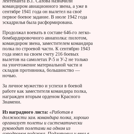
лейтенанта В.Г. Салова назначили
командиром авиационного звена, а уже в
сентябре 1941 года он вылетел на своё
первое боевое задание. В июле 1942 года
эскадрилья была расформирована.
Продолжал воевать в составе 646-го легко-
бомбардировочного авиаполка: пилотом,
командиром звена, заместителем командира
полка по строевой части. К сентябрю 1943
года имел на своем счету 216 боевых
вылетов на самолетах Р-5 и У-2 не только
на уничтожение материальной части и
складов противника, большинство —
ночью.
За личное мужество и успехи в боевой
работе как заместителя командира полка,
награжден вторым орденом Красного
Знамени.
Из наградного листа:
«Работая в
должности зам. командира полка, хорошо
организует полеты и систематически
руководит полетами на одном из
аэродромов подскока. Подготовил и ввел в