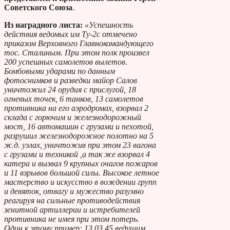
Советского Союза
.
Из наградного листа:
«Успешность
действия ведомых им Ту-2с отмечено
приказом Верховного Главнокомандующего
тос. Сталиным. При этом полк произвел
200 успешных самолетов вылетов.
Бомбовыми ударами по данным
фотоснимков и разведки майор Салов
уничтожил 24 орудия с прислугой, 18
огневых точек, 6 танков, 13 самолетов
противника на его аэродромах, взорвал 2
склада с горючим и железнодорожный
мост, 16 автомашин с грузами и пехотой,
разрушил железнодорожное полотно на 5
ж.д. узлах, уничтожив при этом 23 вагона
с грузами и техникой ,а так же взорвал 4
катера и вызвал 9 крупных очагов пожаров
и 11 взрывов большой силы. Высокое летное
мастерство и искусство в вождении групп
и девяток, отвагу и мужество разумно
реагируя на сильные противодействия
зенитной артиллерии и истребителей
противника не имея при этом потерь.
Один к этому пример: 13.03.45 ведущим