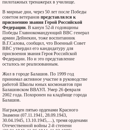
пилотажных тренажерах в училище.
В мирные дни, через 50 лет после Победы
советом ветеранов
представлялся к
присвоению звания Герой Российской
Федерации
. В канун 52-й годовщины
Победы Главнокомандующий ВВС генерал
армии Дейнекин, тоже воспитанник
В.Г.Салова, сообщил, что Военный Совет
ВВС утвердил его кандидатуру для
присвоения звания Героя Российской
Федерации. Но и это представление
осталось не реализованным.
Жил в городе Балашов. По 1999 год
принимал активное участие в руководстве
работой Школы юных космонавтов при
Балашовском ВВАУЛ. Умер 26 февраля
2002 года. Похоронен на кладбище города
Балашов.
Награжден пятью орденами Красного
Знамени (07.11.1941, 28.09.1943,
30.04.1945, 13.10.1945,…), тремя орденами
Отечественной войны 2-й степени