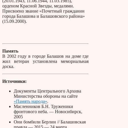
(20.01.1943, 11.06.1944, 11.03.1985),
орденом Красной Звезды, медалями.
Присвоено звание «Почетный гражданин
города Балашова и Балашовского района»
(15.09.2000).
Память
В 2002 году в городе Балашов на доме где
жил ветеран установлена мемориальная
доска.
Источники:
Документы Центрального Архива
Министерства обороны на сайте
«Память народа»
.
Масленников Б.Н. Труженики
фронтового неба. — Новосибирск,
2005
Они бомбили Берлин // Балашовская
правда — 2015 — 24 марта