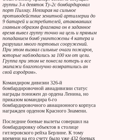
группы 3-х девяток Ту-2с бомбардировал
порт Пиллау. Невзирая на сильное
противодействие зенитной артиллерии до
9 батарей и истребителей, атаковавших
главным образом флагмана он в заданное
время вывел группу точно на цель и прямым
попаданием бомб уничтожены 4 катера и
разрушил много портовых сооружений.
При этом вызвал сильные очаги пожаров,
которые наблюдались за 100 км от цели.
Группа при этом не понесла потерь и все
экипажи благополучно возвратились ан
свой аэродром».
Командиром дивизии 326-й
бомбардировочной авиадивизии статус
награды понижен до ордена Ленина, но
приказом командира 6-го
бомбардировочного авиационного корпуса
награжден орденом Красного Знамени.
Последние боевые вылеты совершил на
бомбардировку объектов в столице
гитлеровского рейха Берлине. К тому
времени на его счету было уже 432 боевых