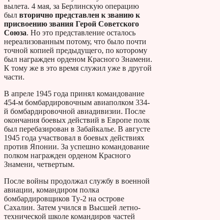
вылета. 4 мая, за Берлинскую операцию
был
вторично представлен к званию к
присвоению звания Герой Советского
Союза
. Но это представление осталось
нереализованным потому, что было почти
точной копией предыдущего, по которому
был награжден орденом Красного Знамени.
К тому же в это время служил уже в другой
части.
В апреле 1945 года принял командование
454-м бомбардировочным авиаполком 334-
й бомбардировочной авиадивизии. После
окончания боевых действий в Европе полк
был перебазирован в Забайкалье. В августе
1945 года участвовал в боевых действиях
против Японии. За успешно командование
полком награжден орденом Красного
Знамени, четвертым.
После войны продолжал службу в военной
авиации, командиром полка
бомбардировщиков Ту-2 на острове
Сахалин. Затем учился в Высшей летно-
технической школе командиров частей