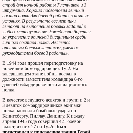
строй для ночной работы 7 летчиков и 3
штурмана. Хорошо подготовил летный
состав полка для боевой работы в ночных
условиях. В результате все летчики
летают на выполнение боевых заданий в
любых метеоусловиях. Ежедневно борется
за укрепление воинской дисциплины среди
личного состава полка. Является
отличным боевым летчиком, умелым
руководителем боевой работы».
В 1944 года прошел переподготовку на
новейший бомбардировщик Ту-2. На
завершающем этапе войны воевал в
должности заместителя командира 6-го
дальнебомбардировочного авиационного
полка.
В качестве ведущего девяток и групп и 2 и
3 девяток бомбардировщиков экипажи
полка наносили бомбовые удары по
Кенигсбергу, Пиллау, Данцигу. К началу
апреля 1945 года совершил 421 боевой
вылет, из них 27 на Ту-2с.
Был
представлен к присвоению звания Герой