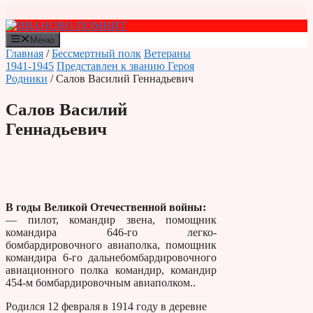
Перейти
к
содержимому
Меню
Главная
/
Бессмертный полк
Ветераны
1941-1945
Представлен к званию Героя
Родники
/ Салов Василий Геннадьевич
Салов Василий
Геннадьевич
В годы Великой Отечественной войны:
— пилот, командир звена, помощник
командира 646-го легко-
бомбардировочного авиаполка, помощник
командира 6-го дальнебомбардировочного
авиационного полка командир, командир
454-м бомбардировочным авиаполком..
Родился 12 февраля в 1914 году в деревне