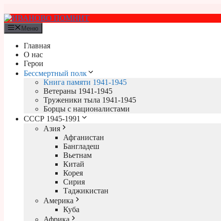
Перейти
к
содержимому
Меню
Главная
О нас
Герои
Бессмертный полк
Книга памяти 1941-1945
Ветераны 1941-1945
Труженики тыла 1941-1945
Борцы с националистами
СССР 1945-1991
Азия
Афганистан
Бангладеш
Вьетнам
Китай
Корея
Сирия
Таджикистан
Америка
Куба
Африка