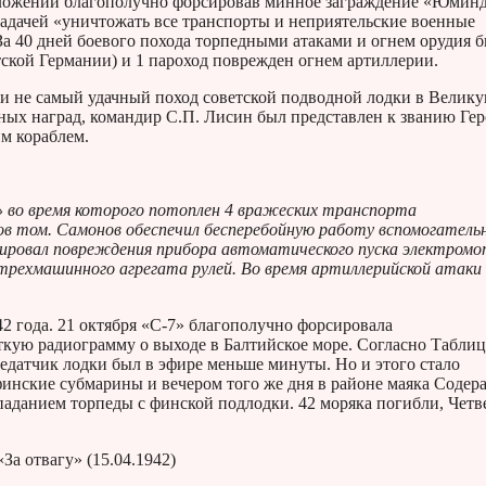
оложении благополучно форсировав минное заграждение «Юмин
 задачей «уничтожать все транспорты и неприятельские военные
За 40 дней боевого похода торпедными атаками и огнем орудия 
тской Германии) и 1 пароход поврежден огнем артиллерии.
а ли не самый удачный поход советской подводной лодки в Велик
ных наград, командир С.П. Лисин был представлен к званию Гер
им кораблем.
» во время которого потоплен 4 вражеских транспорта
ов том. Самонов обеспечил бесперебойную работу вспомогатель
дировал повреждения прибора автоматического пуска электром
рехмашинного агрегата рулей. Во время артиллерийской атаки
2 года. 21 октября «С-7» благополучно форсировала
аткую радиограмму о выходе в Балтийское море. Согласно Таблиц
редатчик лодки был в эфире меньше минуты. Но и этого стало
финские субмарины и вечером того же дня в районе маяка Содер
аданием торпеды с финской подлодки. 42 моряка погибли, Четв
За отвагу» (15.04.1942)