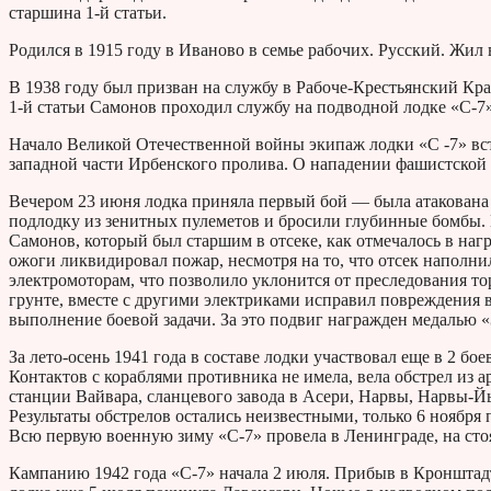
старшина 1-й статьи.
Родился в 1915 году в Иваново в семье рабочих. Русский. Жил в
В 1938 году был призван на службу в Рабоче-Крестьянский Кра
1-й статьи Самонов проходил службу на подводной лодке «С-7
Начало Великой Отечественной войны экипаж лодки «С -7» встр
западной части Ирбенского пролива. О нападении фашистской 
Вечером 23 июня лодка приняла первый бой — была атакован
подлодку из зенитных пулеметов и бросили глубинные бомбы. В
Самонов, который был старшим в отсеке, как отмечалось в на
ожоги ликвидировал пожар, несмотря на то, что отсек наполни
электромоторам, что позволило уклонится от преследования тор
грунте, вместе с другими электриками исправил повреждения 
выполнение боевой задачи. За это подвиг награжден медалью «
За лето-осень 1941 года в составе лодки участвовал еще в 2 бое
Контактов с кораблями противника не имела, вела обстрел из
станции Вайвара, сланцевого завода в Асери, Нарвы, Нарвы-Йы
Результаты обстрелов остались неизвестными, только 6 ноября
Всю первую военную зиму «С-7» провела в Ленинграде, на сто
Кампанию 1942 года «С-7» начала 2 июля. Прибыв в Кронштад