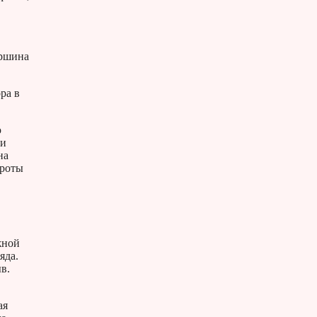
аршина
ра в
ю
ьи
на
ороты
жной
яда.
в.
ая