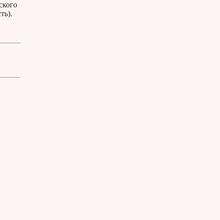
ского
ть).