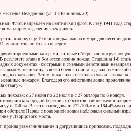
 местечке Нежданово (ул. 3-я Районная, 20).
сный Флот, направлен на Балтийский флот. К лету 1941 года ст
» командиром отделения электриков.
етил в море, еще 19 июня лодка вышла в море для несения дозо
Германии узнали только вечером.
а двумя торпедными катерами, которые обстреляли погружающу
 результате атаки в 6-м отсек возник пожар. Старшина 1-й стат
градных документах «быстрыми и смелыми действиями невзирая 
лся дымом, не покинул своего боевого поста и давал нужные об
педных катеров». Затем, пока лодка несколько часов лежала на
вызванные пожаром. Благодаря его действиям лодка продолжила
За отвагу».
вых походах: с 27 июня по 22 июля и с 27 октября по 6 ноября.
 артиллерийских орудий береговых объектов районе железнодоро
суу и Тойлы. Всего израсходовано 272-100-мм и 184-45-мм снар
 при обстреле Нарвы с подводной лодки наблюдали сильный взры
янке у Дворцового моста.
т, пройдя размагничивание и догрузившись припасами, подводн