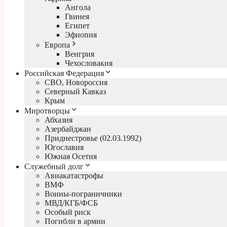
Ангола
Гвинея
Египет
Эфиопия
Европа
Венгрия
Чехословакия
Российская Федерация
СВО, Новороссия
Северный Кавказ
Крым
Миротворцы
Абхазия
Азербайджан
Приднестровье (02.03.1992)
Югославия
Южная Осетия
Служебный долг
Авиакатастрофы
ВМФ
Воины-пограничники
МВД/КГБ/ФСБ
Особый риск
Погибли в армии