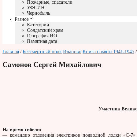
Пожарные, спасатели
УФСИН
Чернобыль
Разное
Категории
Солдатский храм
География ИО
Памятная дата
Главная
/
Бессмертный полк
Иваново
Книга памяти 1941-1945
/
Самонов Сергей Михайлович
Участник Велико
На время гибели:
— командир отделения электриков подводной лодки «С-7» 