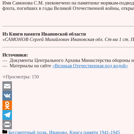
Имя Самонова С.М. увековечено на памятнике морякам-подво
флота, погибших в годы Великой Отечественной войны, открыт
Из Книги памяти Ивановской области
«САМОНОВ Сергей Михайлович Ивановская обл. Ст-на 1 ст. Пог
Источники:
— Документы Центрального Архива Министерства обороны н
— Материалы на сайте
«Великая Отечественная под водой»
⭐Просмотры:
150
Email
VK
Odnoklassniki
Telegram
Бессмертный полк
,
Иваново
,
Книга памяти 1941-1945
Print