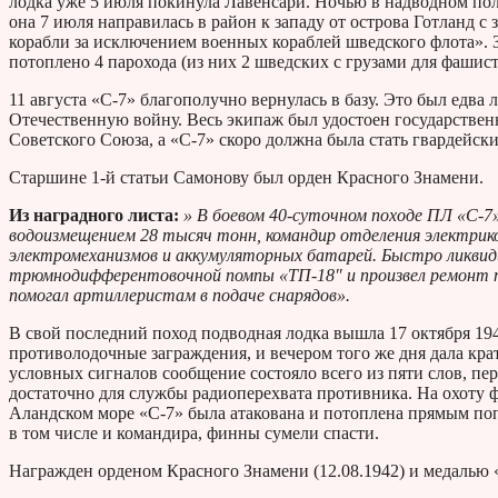
лодка уже 5 июля покинула Лавенсари. Ночью в надводном п
она 7 июля направилась в район к западу от острова Готланд с
корабли за исключением военных кораблей шведского флота». 
потоплено 4 парохода (из них 2 шведских с грузами для фашис
11 августа «С-7» благополучно вернулась в базу. Это был едв
Отечественную войну. Весь экипаж был удостоен государствен
Советского Союза, а «С-7» скоро должна была стать гвардейск
Старшине 1-й статьи Самонову был орден Красного Знамени.
Из наградного листа:
» В боевом 40-суточном походе ПЛ «С-7
водоизмещением 28 тысяч тонн, командир отделения электрик
электромеханизмов и аккумуляторных батарей. Быстро ликви
трюмнодифферентовочной помпы «ТП-18″ и произвел ремонт т
помогал артиллеристам в подаче снарядов».
В свой последний поход подводная лодка вышла 17 октября 194
противолодочные заграждения, и вечером того же дня дала кр
условных сигналов сообщение состояло всего из пяти слов, пе
достаточно для службы радиоперехвата противника. На охоту 
Аландском море «С-7» была атакована и потоплена прямым поп
в том числе и командира, финны сумели спасти.
Награжден орденом Красного Знамени (12.08.1942) и медалью «