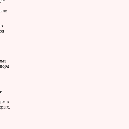
да»
было
ую
оя
ных
отора
е
арм в
ерых,