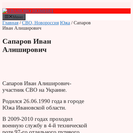
Перейти
к
содержимому
Меню
Главная
/
СВО, Новороссия
Южа
/ Сапаров
Иван Алиширович
Сапаров Иван
Алиширович
Сапаров Иван Алиширович-
участник СВО на Украине.
Родился 26.06.1990 года в городе
Южа Ивановской области.
В 2009-2010 годах проходил
военную службу в 4-й технической
роте 97-го отдельного путевого