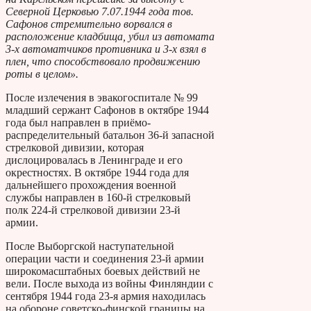
Северной Церковью 7.07.1944 года тов.
Сафонов стремительно ворвался в
расположение кладбища, убил из автомата
3-х автоматчиков противника и 3-х взял в
плен, что способствовало продвижению
роты в целом».
После излечения в эвакогоспитале № 99
младший сержант Сафонов в октябре 1944
года был направлен в приёмо-
распределительный батальон 36-й запасной
стрелковой дивизии, которая
дислоцировалась в Ленинграде и его
окрестностях. В октябре 1944 года для
дальнейшего прохождения военной
службы направлен в 160-й стрелковый
полк 224-й стрелковой дивизии 23-й
армии.
После Выборгской наступательной
операции части и соединения 23-й армии
широкомасштабных боевых действий не
вели. После выхода из войны Финляндии с
сентября 1944 года 23-я армия находилась
на обороне советско-финской границы на