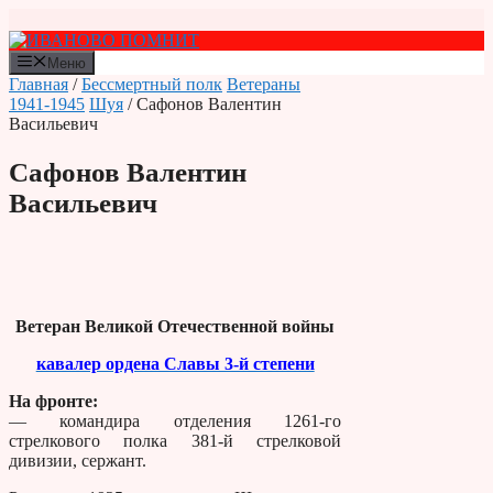
Перейти
к
содержимому
Меню
Главная
/
Бессмертный полк
Ветераны
1941-1945
Шуя
/ Сафонов Валентин
Васильевич
Сафонов Валентин
Васильевич
Ветеран Великой Отечественной войны
кавалер ордена Славы 3-й степени
На фронте:
— командира отделения 1261-го
стрелкового полка 381-й стрелковой
дивизии, сержант.