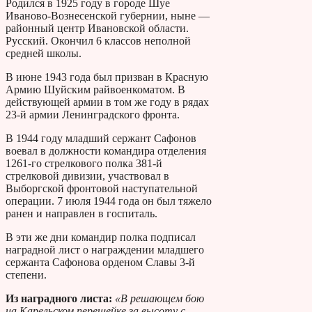
Родился в 1925 году в городе Шуе
Иваново-Вознесенской губернии, ныне —
районный центр Ивановской области.
Русский. Окончил 6 классов неполной
средней школы.
В июне 1943 года был призван в Красную
Армию Шуйским райвоенкоматом. В
действующей армии в том же году в рядах
23-й армии Ленинградского фронта.
В 1944 году младший сержант Сафонов
воевал в должности командира отделения
1261-го стрелкового полка 381-й
стрелковой дивизии, участвовал в
Выборгской фронтовой наступательной
операции. 7 июля 1944 года он был тяжело
ранен и направлен в госпиталь.
В эти же дни командир полка подписал
наградной лист о награждении младшего
сержанта Сафонова орденом Славы 3-й
степени.
Из наградного листа:
«В решающем бою
на Карельском перешейке за высоту с