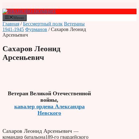
Перейти
к
содержимому
Меню
Главная
/
Бессмертный полк
Ветераны
1941-1945
Фурманов
/ Сахаров Леонид
Арсеньевич
Сахаров Леонид
Арсеньевич
Ветеран Великой Отечественной
войны,
кавалер ордена Александра
Невского
Сахаров Леонид Арсеньевич
—
командир батальона189-го гвардейского