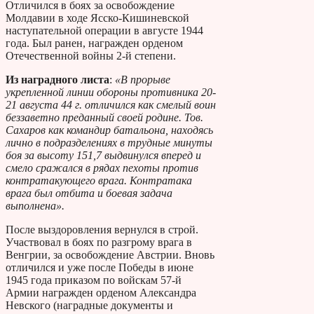
Отличился в боях за освобождение
Молдавии в ходе Ясско-Кишиневской
наступательной операции в августе 1944
года. Был ранен, награжден орденом
Отечественной войны 2-й степени.
Из наградного листа
:
«В прорыве
укрепленной линии обороны противника 20-
21 августа 44 г. отличился как смелый воин
беззаветно преданный своей родине. Тов.
Сахаров как командир батальона, находясь
лично в подразделениях в трудные минуты
боя за высоту 151,7 выдвинулся вперед и
смело сражался в рядах пехоты против
контратакующего врага. Контратака
врага был отбита и боевая задача
выполнена».
После выздоровления вернулся в строй.
Участвовал в боях по разгрому врага в
Венгрии, за освобождение Австрии. Вновь
отличился и уже после Победы в июне
1945 года приказом по войскам 57-й
Армии награжден орденом Александра
Невского (наградные документы и