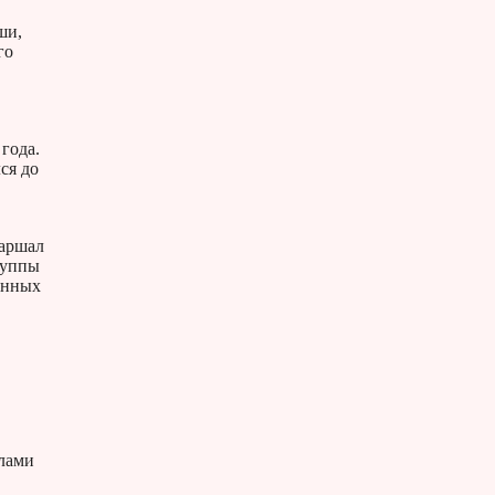
ши,
го
 года.
ся до
Маршал
руппы
енных
лами