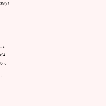
ТЗМ) ?
, 2
(94
0, 6
8