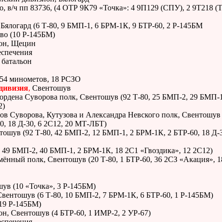
 в/ч пп 83736, (4 ОТР 9К79 «Точка»: 4 9П129 (СПУ), 2 9Т218 (
Бялогард (6 Т-80, 9 БМП-1, 6 БРМ-1К, 9 БТР-60, 2 Р-145БМ
во (10 Р-145БМ)
ьон, Щецин
еспечения
 батальон
, 54 минометов, 18 РСЗО
 дивизия
,
Свентошув
ордена Суворова полк, Свентошув (92 Т-80, 25 БМП-2, 29 БМП-1
2)
в Суворова, Кутузова и Александра Невского полк, Свентошув 
0, 18 Д-30, 6 2С12, 20 МТ-ЛБТ)
шув (92 Т-80, 42 БМП-2, 12 БМП-1, 2 БРМ-1К, 2 БТР-60, 18 Д-3
, 49 БМП-2, 40 БМП-1, 2 БРМ-1К, 18 2С1 «Гвоздика», 12 2С12)
ённый полк, Свентошув (20 Т-80, 1 БТР-60, 36 2СЗ «Акация», 1
ув (10 «Точка», 3 Р-145БМ)
вентошув (6 Т-80, 10 БМП-2, 7 БРМ-1К, 6 БТР-60, 1 Р-145БМ)
(19 Р-145БМ)
н, Свентошув (4 БТР-60, 1 ИМР-2, 2 УР-67)
еспечения