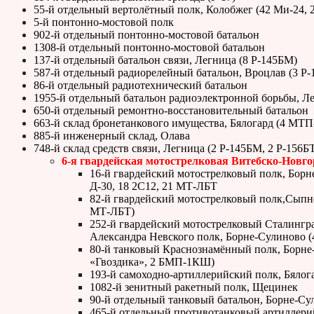
55-й отдельный вертолётный полк, Колобжег (42 Ми-24, 
5-й понтонно-мостовой полк
902-й отдельный понтонно-мостовой батальон
1308-й отдельный понтонно-мостовой батальон
137-й отдельный батальон связи, Легница (8 Р-145БМ)
587-й отдельный радиорелейный батальон, Вроцлав (3 Р
86-й отдельный радиотехнический батальон
1955-й отдельный батальон радиоэлектронной борьбы,
650-й отдельный ремонтно-восстановительный батальон
663-й склад бронетанкового имущества, Бялогард (4 МТП
885-й инженерный склад, Олава
748-й склад средств связи, Легница (2 Р-145БМ, 2 Р-156БТ
6-я гвардейская мотострелковая Витебско-Новг
16-й гвардейский мотострелковый полк, Борне
Д-30, 18 2С12, 21 МТ-ЛБТ
82-й гвардейский мотострелковый полк,Сыпнев
МТ-ЛБТ)
252-й гвардейский мотострелковый Сталингр
Александра Невского полк, Борне-Сулиново (
80-й танковый Краснознамённый полк, Борне-
«Гвоздика», 2 БМП-1КШ)
193-й самоходно-артиллерийский полк, Бялога
1082-й зенитный ракетный полк, Щецинек
90-й отдельный танковый батальон, Борне-Су
465-й отдельный противотанковый артиллери