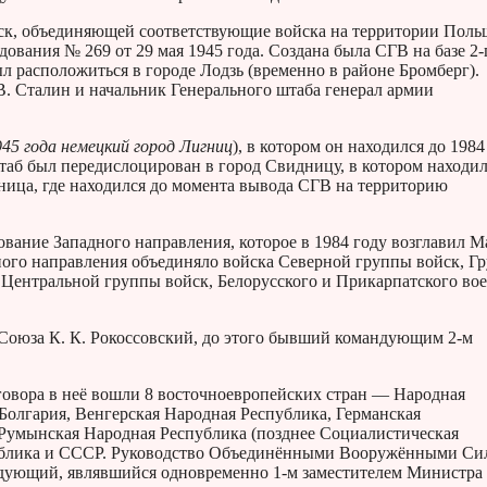
ск, объединяющей соответствующие войска на территории Поль
вания № 269 от 29 мая 1945 года. Создана была СГВ на базе 2-
л расположиться в городе Лодзь (временно в районе Бромберг).
 Сталин и начальник Генерального штаба генерал армии
945 года немецкий город Лигниц
), в котором он находился до 1984
б был передислоцирован в город Свидницу, в котором находил
егница, где находился до момента вывода СГВ на территорию
вание Западного направления, которое в 1984 году возглавил 
ного направления объединяло войска Северной группы войск, Г
, Центральной группы войск, Белорусского и Прикарпатского во
оюза К. К. Рокоссовский, до этого бывший командующим 2-м
говора в неё вошли 8 восточноевропейских стран — Народная
Болгария, Венгерская Народная Республика, Германская
 Румынская Народная Республика (позднее Социалистическая
публика и СССР. Руководство Объединёнными Вооружёнными Си
дующий, являвшийся одновременно 1-м заместителем Министра