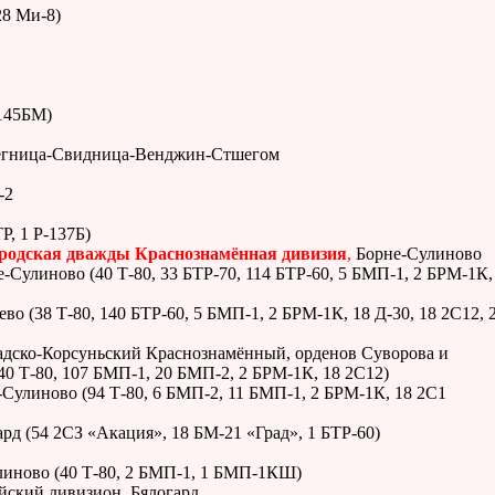
28 Ми-8)
-145БМ)
 Легница-Свидница-Венджин-Стшегом
-2
Р, 1 Р-137Б)
ородская дважды Краснознамённая дивизия
,
Борне-Сулиново
-Сулиново (40 Т-80, 33 БТР-70, 114 БТР-60, 5 БМП-1, 2 БРМ-1К,
о (38 Т-80, 140 БТР-60, 5 БМП-1, 2 БРМ-1К, 18 Д-30, 18 2С12, 
адско-Корсуньский Краснознамённый, орденов Суворова и
40 Т-80, 107 БМП-1, 20 БМП-2, 2 БРМ-1К, 18 2С12)
Сулиново (94 Т-80, 6 БМП-2, 11 БМП-1, 2 БРМ-1К, 18 2С1
рд (54 2СЗ «Акация», 18 БМ-21 «Град», 1 БТР-60)
линово (40 Т-80, 2 БМП-1, 1 БМП-1КШ)
йский дивизион, Бялогард