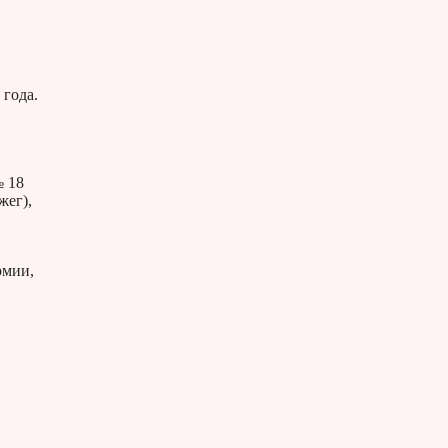
 года.
№ 18
жег),
рмии,