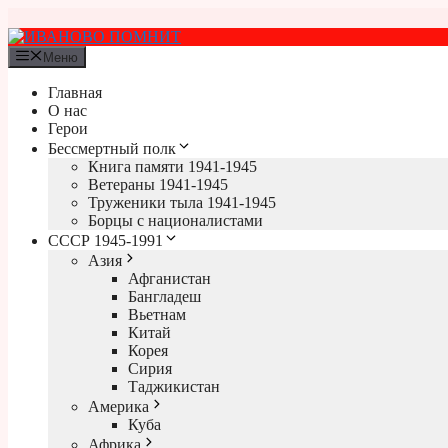
Перейти
к
содержимому
Меню
Главная
О нас
Герои
Бессмертный полк
Книга памяти 1941-1945
Ветераны 1941-1945
Труженики тыла 1941-1945
Борцы с националистами
СССР 1945-1991
Азия
Афганистан
Бангладеш
Вьетнам
Китай
Корея
Сирия
Таджикистан
Америка
Куба
Африка