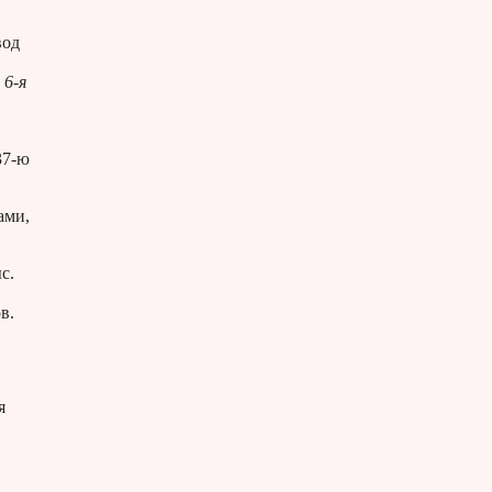
вод
 6-я
37-ю
ами,
ыс.
в.
я
.