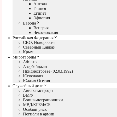
Ангола
Гвинея
Египет
Эфиопия
Европа
Венгрия
Чехословакия
Российская Федерация
СВО, Новороссия
Северный Кавказ
Крым
Миротворцы
Абхазия
Азербайджан
Приднестровье (02.03.1992)
Югославия
Южная Осетия
Служебный долг
Авиакатастрофы
ВМФ
Воины-пограничники
МВД/КГБ/ФСБ
Особый риск
Погибли в армии