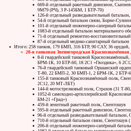
669-й отдельный ракетный дивизион, Сыпнево,
9М79 (РЧ), 3 Р-145БМ, 1 БТР-70)
126-й отдельный разведывательный батальон, 
54-й отдельный батальон связи, Борне-Сулино
101-й отдельный инженерно-саперный батал
1083-й отдельный батальон материального об
71-й отдельный ремонтно-восстановительный
87-й отдельный медико-санитарный батальон
Итого: 258 танков, 179 БМП, 316 БТР, 90 САУ, 36 орудий
20-я танковая Звенигородская Краснознамённая
8-й гвардейский танковой Краснознамённый, 
БРМ-1К, 10 БТР-60, 18 2С1 «Гвоздика», 6 2С1
76-й гвардейский танковый Оршанский ордено
Т-80, 22 БМП-2, 30 БМП-1, 2 БРМ-1К, 2 БТР-6
155-й танковый Краснознамённый полк, Свенто
2С12, 20 МТ-ЛБТ)
144-й мотострелковый полк, Страхов (31 Т-80
1052-й самоходно-артиллерийский Краснознам
БМ-21 «Град»)
459-й зенитный ракетный полк, Свентошув
595-й отдельный ракетный дивизион, Свентош
96-й отдельный разведывательный батальон, С
710-й отдельный батальон связи, Свентошув 
206-й отдельный инженерно-сапёрный батальо
1082-й отдельный батальон материального об