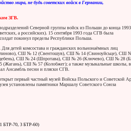
йство мира, не будь советских войск в Германии,
ком ЗГВ.
 подразделений Северной группы войск из Польши до конца 1993
ветских, а российских). 15 сентября 1993 года СГВ была
 солдат покинул пределы Республики Польша.
. Для детей комсостава и гражданских вольнонаёмных лиц
улиново), СШ № 12 (Свентошув), СШ № 14 (Свиноуйсьце), СШ 
щебень), СШ № 24 (Шпротава), СШ № 26 (Ключево), СШ № 28 (Б
5 (Жагань), СШ № 57 (Колобжег); а также музыкальные школы, в
вал Ансамбль песни и пляски СГВ.
л открыт первый частный музей Войска Польского и Советской А
музея установлены памятники Маршалу Советского Союза
1 БТР-70, 3 БТР-60)