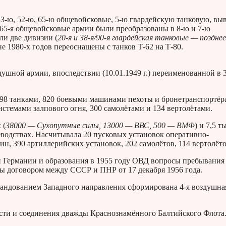
43-ю, 52-ю, 65-ю общевойсковые, 5-ю гвардейскую танковую, вы
и 65-я общевойсковые армии были преобразованы в 8-ю и 7-ю
ли две дивизии (
20-я и 38-я/90-я гвардейская танковые — позднее
е 1980-х годов переоснащены с танков Т-62 на Т-80.
шной армии, впоследствии (10.01.1949 г.) переименованной в 
598 танками, 820 боевыми машинами пехоты и бронетранспортёр
темами залпового огня, 300 самолётами и 134 вертолётами.
 (
38000 — Сухопутные силы, 13000 — ВВС, 500 — ВМФ
) и 7,5 т
еводствах. Насчитывала 20 пусковых установок оперативно-
н, 390 артиллерийских установок, 202 самолётов, 114 вертолёто
 Германии и образования в 1955 году ОВД вопросы пребывания
ы договором между СССР и ПНР от 17 декабря 1956 года.
мандованием Западного направления сформирована 4-я воздушна
асти и соединения дважды Краснознамённого Балтийского Флота