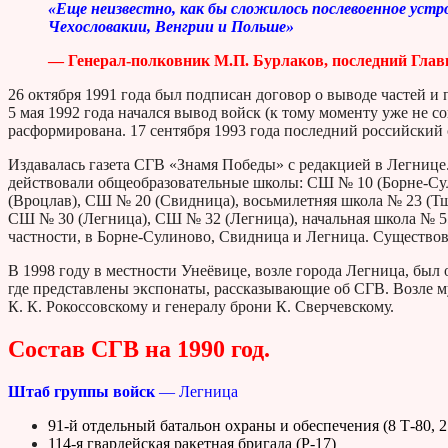
«Еще неизвестно, как бы сложилось послевоенное устро
Чехословакии, Венгрии и Польше»
— Генерал-полковник М.П. Бурлаков, последний Глав
26 октября 1991 года был подписан договор о выводе частей и
5 мая 1992 года начался вывод войск (к тому моменту уже не со
расформирована. 17 сентября 1993 года последний российский
Издавалась газета СГВ «Знамя Победы» с редакцией в Легнице
действовали общеобразовательные школы: СШ № 10 (Борне-С
(Вроцлав), СШ № 20 (Свидница), восьмилетняя школа № 23 (Т
СШ № 30 (Легница), СШ № 32 (Легница), начальная школа № 5
частности, в Борне-Сулиново, Свидница и Легница. Существо
В 1998 году в местности Унеёвице, возле города Легница, бы
где представлены экспонаты, рассказывающие об СГВ. Возле 
К. К. Рокоссовскому и генералу брони К. Сверчевскому.
Состав СГВ на 1990 год.
Штаб группы войск
— Легница
91-й отдельный батальон охраны и обеспечения (8 Т-80, 2
114-я гвардейская ракетная бригада (Р-17)