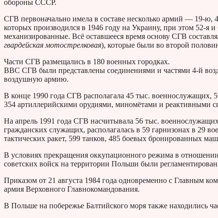
обороны СССР.
СГВ первоначально имела в составе несколько армий — 19-ю, 
которых производился в 1946 году на Украину, при этом 52-я 
механизированные. Всё оставшееся время основу СГВ составля
гвардейская мотострелковая
), которые были во второй половин
Части СГВ размещались в 180 военных городках.
ВВС СГВ были представлены соединениями и частями 4-й возду
воздушную армию.
В конце 1990 года СГВ располагала 45 тыс. военнослужащих, 
354 артиллерийскими орудиями, миномётами и реактивными сис
На апрель 1991 года СГВ насчитывала 56 тыс. военнослужащих
гражданских служащих, располагалась в 59 гарнизонах в 29 во
тактических ракет, 599 танков, 485 боевых бронированных маши
В условиях прекращения оккупационного режима в отношении
советских войск на территории Польши были регламентирован
Приказом от 21 августа 1984 года одновременно с Главным ко
армия Верховного Главнокомандования.
В Польше на побережье Балтийского моря также находились ч