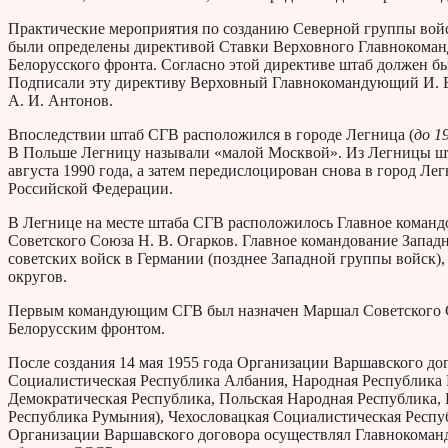
Практические мероприятия по созданию Северной группы вой
были определены директивой Ставки Верховного Главнокомандо
Белорусского фронта. Согласно этой директиве штаб должен бы
Подписали эту директиву Верховный Главнокомандующий И. В.
А. И. Антонов.
Впоследствии штаб СГВ расположился в городе Легница (
до 1
В Польше Легницу называли «малой Москвой». Из Легницы шта
августа 1990 года, а затем передислоцирован снова в город Л
Российской Федерации.
В Легнице на месте штаба СГВ расположилось Главное командо
Советского Союза Н. В. Огарков. Главное командование Запад
советских войск в Германии (позднее Западной группы войск)
округов.
Первым командующим СГВ был назначен Маршал Советского С
Белорусским фронтом.
После создания 14 мая 1955 года Организации Варшавского до
Социалистическая Республика Албания, Народная Республика 
Демократическая Республика, Польская Народная Республика,
Республика Румыния), Чехословацкая Социалистическая Рес
Организации Варшавского договора осуществлял Главнокоман