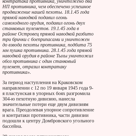
контратака противника, уничтожено два
НП противника, чем обеспечено успешное
продвижение нашей пехоты. 18.1.45 года
прямой наводкой подавил огонь
самоходного орудия, подавил огонь двух
станковых пулеметов. 19.1.45 года в
районе Островец прямой наводкой разбито
три брички с боеприпасами и уничтожен
до взвода пехоты противника, подбита 75
мм пушка противника. 28.1.45 года прямой
наводкой орудия в районе Тыхы уничтожил
обоз противника с один станковый
пулемет, отразил контратаку
противника».
За период наступления на Краковском
направлении с 12 по 19 января 1945 года 9-
я пластунская в упорных боях разгромила
304-ю пехотную дивизию, нанесла
значительные потери еще двум дивизиям
врага. Преодолевая упорное сопротивление
и контратаки противника, части дивизии
подошли к центру Домбровского угольного
бассейна.