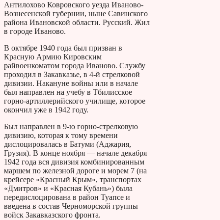
Антилохово Ковровского уезда Иваново-
Вознесенской губернии, ныне Савинского
района Ивановской области. Русский. Жил
в городе Иваново.
В октябре 1940 года был призван в
Красную Армию Кировским
райвоенкоматом города Иваново. Службу
проходил в Закавказье, в 4-й стрелковой
дивизии. Накануне войны или в начале
был направлен на учебу в Тбилисское
горно-артиллерийского училище, которое
окончил уже в 1942 году.
Был направлен в 9-ю горно-стрелковую
дивизию, которая к тому времени
дислоцировалась в Батуми (Аджария,
Грузия). В конце ноября — начале декабря
1942 года вся дивизия комбинированным
маршем по железной дороге и морем 7 (на
крейсере «Красный Крым», транспортах
«Дмитров» и «Красная Кубань») была
передислоцирована в район Туапсе и
введена в состав Черноморской группы
войск Закавказского фронта.