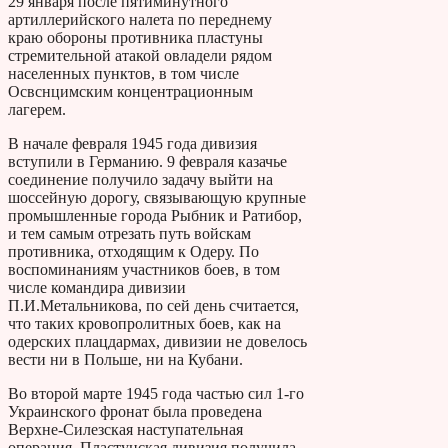
29 января после пятиминутного
артиллерийского налета по переднему
краю обороны противника пластуны
стремительной атакой овладели рядом
населенных пунктов, в том числе
Освснцимским концентрационным
лагерем.
В начале февраля 1945 года дивизия
вступили в Германию. 9 февраля казачье
соединение получило задачу выйти на
шоссейную дорогу, связывающую крупные
промышленные города Рыбник и Ратибор,
и тем самым отрезать путь войскам
противника, отходящим к Одеру. По
воспоминаниям участников боев, в том
числе командира дивизии
П.И.Метальникова, по сей день считается,
что таких кровопролитных боев, как на
одерских плацдармах, дивизии не довелось
вести ни в Польше, ни на Кубани.
Во второй марте 1945 года частью сил 1-го
Украинского фронат была проведена
Верхне-Силезская наступательная
операция. Пластунская дивизия получила