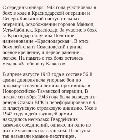
С середины января 1943 года участвовала в
боях в ходе в Краснодарской операции и
Северо-Кавказской наступательных
операций, освобождении городов Майкоп,
Усть-Лабинск, Краснодар. За участие в боях
за Краснодар получила Почётное
наименование «Краснодарская». В этих
боях лейтенант Семеновский принял
боевое крещение, и первое ранение —
легкое. На память о тех боях осталась
медаль «За оборону Кавказа».
В апреле-августе 1943 года в составе 56-й
армии дивизия вела упорные бои по
прорыву «голубой линии» противника в
Новороссийско-Таманской операции. В
начале сентября 1943 года была выведена в
резерв Ставки ВГК и переформирована в 9-
ю пластунскую стрелковую дивизию. Уже в
1942 году в действующей армии
находилось несколько Гвардейских
казачьих соединений, однако, ни одно из
них не являлось пластунским. Пластуны —
так называли казаков-пехотинцев,