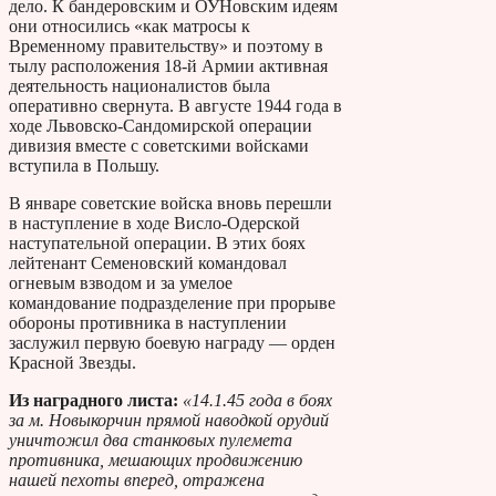
дело. К бандеровским и ОУНовским идеям
они относились «как матросы к
Временному правительству» и поэтому в
тылу расположения 18-й Армии активная
деятельность националистов была
оперативно свернута. В августе 1944 года в
ходе Львовско-Сандомирской операции
дивизия вместе с советскими войсками
вступила в Польшу.
В январе советские войска вновь перешли
в наступление в ходе Висло-Одерской
наступательной операции. В этих боях
лейтенант Семеновский командовал
огневым взводом и за умелое
командование подразделение при прорыве
обороны противника в наступлении
заслужил первую боевую награду — орден
Красной Звезды.
Из наградного листа:
«14.1.45 года в боях
за м. Новыкорчин прямой наводкой орудий
уничтожил два станковых пулемета
противника, мешающих продвижению
нашей пехоты вперед, отражена