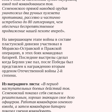
взвод под командованием тов.
Семеновского прямой наводкой орудия
уничтожил два ручных пулемета
противника, рассеяно и частично
истреблено до 80 гитлеровцев, чем
обеспечил беспрепятственное
продвижение нашей пехоте вперед».
На завершающем этапе войны в составе
пластунской дивизии участвовал в
Моравско-Остравской и Пражской
операциях, в этих боях командовал
батареей. Последние выстрелы сделал
когда Берлин уже пал, после Победы был
представлен к награждению вторым
орденом Отечественной войны 2-й
степени.
Из наградного листа
:
«В период
наступательных боевых действий тов.
Семеновский показал себя смелым и
решительным, хорошо знающим свое дело
офицером. Работая командиром огневого
взвода, а затем командиром батареи
показал умения командовать