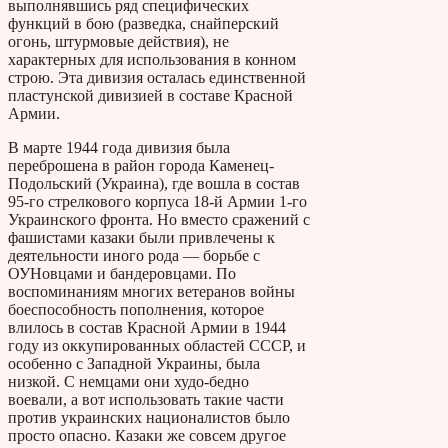
выполнявшись ряд специфических
функций в бою (разведка, снайперский
огонь, штурмовые действия), не
характерных для использования в конном
строю. Эта дивизия осталась единственной
пластунской дивизией в составе Красной
Армии.
В марте 1944 года дивизия была
переброшена в район города Каменец-
Подольский (Украина), где вошла в состав
95-го стрелкового корпуса 18-й Армии 1-го
Украинского фронта. Но вместо сражений с
фашистами казаки были привлечены к
деятельности иного рода — борьбе с
ОУНовцами и бандеровцами. По
воспоминаниям многих ветеранов войны
боеспособность пополнения, которое
влилось в состав Красной Армии в 1944
году из оккупированных областей СССР, и
особенно с Западной Украины, была
низкой. С немцами они худо-бедно
воевали, а вот использовать такие части
против украинских националистов было
просто опасно. Казаки же совсем другое