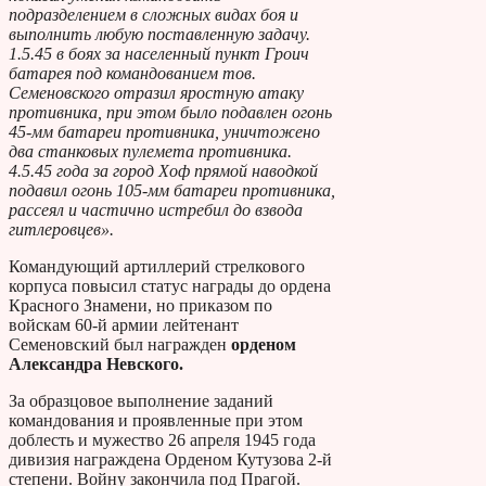
подразделением в сложных видах боя и
выполнить любую поставленную задачу.
1.5.45 в боях за населенный пункт Гроич
батарея под командованием тов.
Семеновского отразил яростную атаку
противника, при этом было подавлен огонь
45-мм батареи противника, уничтожено
два станковых пулемета противника.
4.5.45 года за город Хоф прямой наводкой
подавил огонь 105-мм батареи противника,
рассеял и частично истребил до взвода
гитлеровцев».
Командующий артиллерий стрелкового
корпуса повысил статус награды до ордена
Красного Знамени, но приказом по
войскам 60-й армии лейтенант
Семеновский был награжден
орденом
Александра Невского.
За образцовое выполнение заданий
командования и проявленные при этом
доблесть и мужество 26 апреля 1945 года
дивизия награждена Орденом Кутузова 2-й
степени. Войну закончила под Прагой.