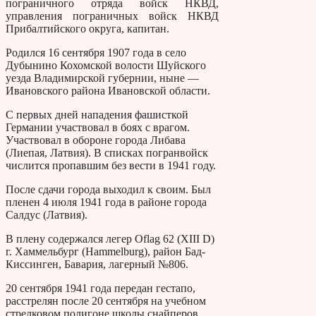
пограничного отряда войск НКВД,
управления пограничных войск НКВД
Прибалтийского округа, капитан.
Родился 16 сентября 1907 года в село
Дубынино Кохомской волости Шуйского
уезда Владимирской губернии, ныне —
Ивановского района Ивановской области.
С первых дней нападения фашисткой
Германии участвовал в боях с врагом.
Участвовал в обороне города Либава
(Лиепая, Латвия). В списках погранвойск
числится пропавшим без вести в 1941 году.
После сдачи города выходил к своим. Был
пленен 4 июля 1941 года в районе города
Салдус (Латвия).
В плену содержался легер Oflag 62 (XIII D)
г. Хаммельбург (Hammelburg), район Бад-
Киссинген, Бавария, лагерный №806.
20 сентября 1941 года передан гестапо,
расстрелян после 20 сентября на учебном
стрелковом полигоне школы снайперов