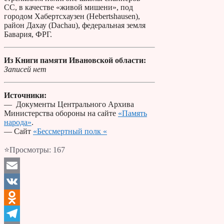
СС, в качестве «живой мишени», под
городом Хабертсхаузен (Hebertshausen),
район Дахау (Dachau), федеральная земля
Бавария, ФРГ.
Из Книги памяти Ивановской области:
Записей нет
Источники:
— Документы Центрального Архива
Министерства обороны на сайте
«Память
народа»
.
— Сайт
«Бессмертный полк «
⭐Просмотры:
167
Email
VK
Odnoklassniki