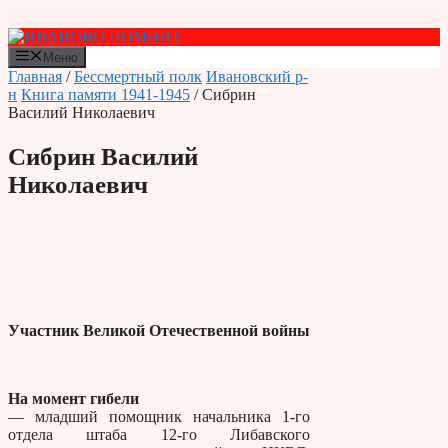
Перейти
к
содержимому
Меню
Главная
/
Бессмертный полк
Ивановский р-
н
Книга памяти 1941-1945
/ Сибрин
Василий Николаевич
Сибрин Василий
Николаевич
Участник Великой Отечественной войны
На момент гибели
— младший помощник начальника 1-го
отдела штаба 12-го Либавского