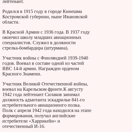
лейтенант.
Родился в 1915 году в городе Кинешма
Костромской губернии, ныне Ивановской
области.
В Красной Армии с 1936 года. В 1937 году
окончил школу младших авиационных
специалистов. Служил в должности
стрелка-бомбардира (штурмана).
Участник войны с Финляндией 1939-1940
годов. Воевал в составе одной из частей
ВВС 14-й армии. Награжден орденом
Красного Знамени.
Участник Великой Отечественной войны,
воевал на Карельском фронте.К августу
1942 года лейтенант Силаков занимал
должность адъютанта эскадрильи 841-го
истребительного авиационного полка.
Полк с апреля 1942 года находился на этапе
формирования, получал английские
истребители «Харрикейн» и
отечественный И-16.