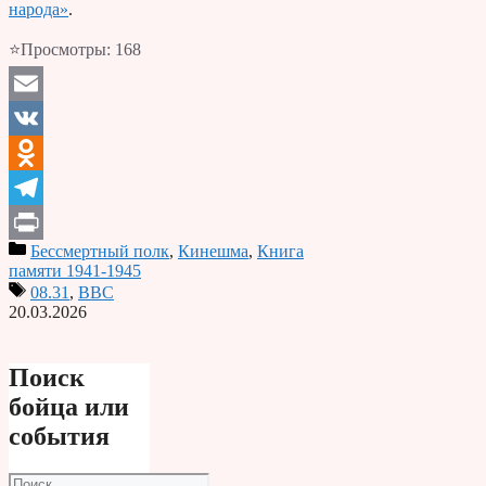
народа»
.
⭐Просмотры:
168
Email
VK
Odnoklassniki
Telegram
Бессмертный полк
,
Кинешма
,
Книга
Print
памяти 1941-1945
08.31
,
ВВС
20.03.2026
Поиск
бойца или
события
Поиск: