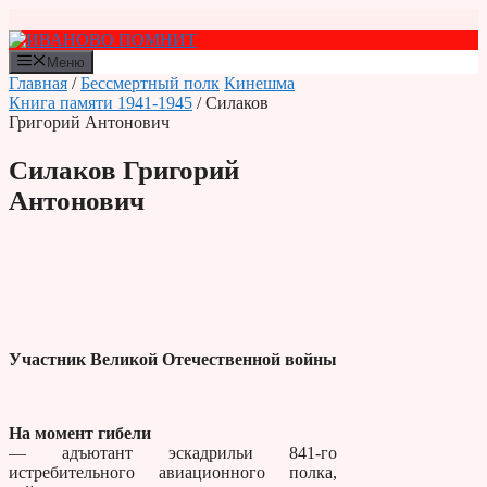
Перейти
к
содержимому
Меню
Главная
/
Бессмертный полк
Кинешма
Книга памяти 1941-1945
/ Силаков
Григорий Антонович
Силаков Григорий
Антонович
Участник Великой Отечественной войны
На момент гибели
— адъютант эскадрильи 841-го
истребительного авиационного полка,