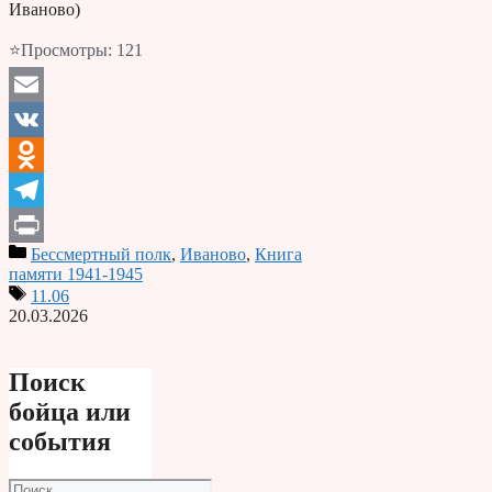
Иваново)
⭐Просмотры:
121
Email
VK
Odnoklassniki
Telegram
Бессмертный полк
,
Иваново
,
Книга
Print
памяти 1941-1945
11.06
20.03.2026
Поиск
бойца или
события
Поиск: