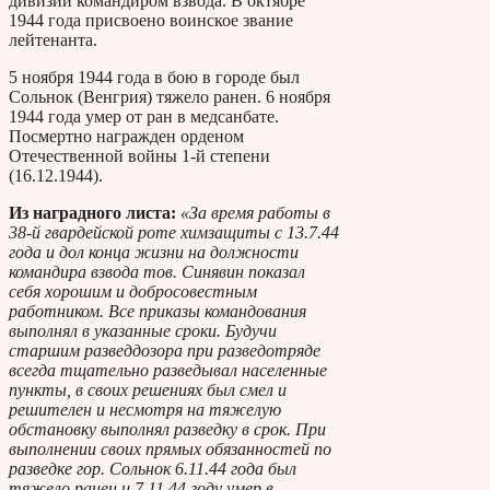
дивизии командиром взвода. В октябре
1944 года присвоено воинское звание
лейтенанта.
5 ноября 1944 года в бою в городе был
Сольнок (Венгрия) тяжело ранен. 6 ноября
1944 года умер от ран в медсанбате.
Посмертно награжден орденом
Отечественной войны 1-й степени
(16.12.1944).
Из наградного листа:
«За время работы в
38-й гвардейской роте химзащиты с 13.7.44
года и дол конца жизни на должности
командира взвода тов. Синявин показал
себя хорошим и добросовестным
работником. Все приказы командования
выполнял в указанные сроки. Будучи
старшим разведдозора при разведотряде
всегда тщательно разведывал населенные
пункты, в своих решениях был смел и
решителен и несмотря на тяжелую
обстановку выполнял разведку в срок. При
выполнении своих прямых обязанностей по
разведке гор. Сольнок 6.11.44 года был
тяжело ранен и 7.11.44 году умер в