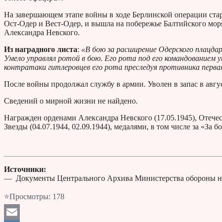
На завершающем этапе войны в ходе Берлинской операции ста
Ост-Одер и Вест-Одер, и вышла на побережье Балтийского моря
Александра Невского.
Из наградного листа
:
«В бою за расширение Одерского плацдар
Умело управлял ротой в бою. Его рота под его командованием
контратаки гитлеровцев его рота преследуя противника перв
После войны продолжал службу в армии. Уволен в запас в авгу
Сведений о мирной жизни не найдено.
Награжден орденами Александра Невского (17.05.1945), Отечес
Звезды (04.07.1944, 02.09.1944), медалями, в том числе за «За б
Источники:
— Документы Центрального Архива Министерства обороны н
⭐Просмотры:
178