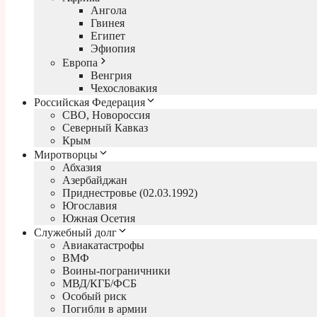
Ангола
Гвинея
Египет
Эфиопия
Европа
Венгрия
Чехословакия
Российская Федерация
СВО, Новороссия
Северный Кавказ
Крым
Миротворцы
Абхазия
Азербайджан
Приднестровье (02.03.1992)
Югославия
Южная Осетия
Служебный долг
Авиакатастрофы
ВМФ
Воины-пограничники
МВД/КГБ/ФСБ
Особый риск
Погибли в армии