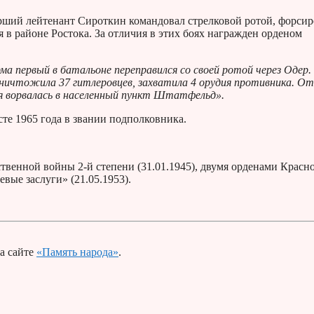
рший лейтенант Сироткин командовал стрелковой ротой, форсир
 в районе Ростока. За отличия в этих боях награжден орденом
ма первый в батальоне переправился со своей ротой через Одер.
 уничтожила 37 гитлеровцев, захватила 4 орудия противника. О
ая ворвалась в населенный пункт Штатфельд».
сте 1965 года в звании подполковника.
твенной войны 2-й степени (31.01.1945), двумя орденами Красн
оевые заслуги» (21.05.1953).
а сайте
«Память народа»
.