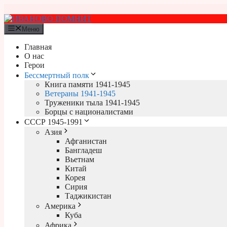
Перейти
к
содержимому
Меню
Главная
О нас
Герои
Бессмертный полк
Книга памяти 1941-1945
Ветераны 1941-1945
Труженики тыла 1941-1945
Борцы с националистами
СССР 1945-1991
Азия
Афганистан
Бангладеш
Вьетнам
Китай
Корея
Сирия
Таджикистан
Америка
Куба
Африка