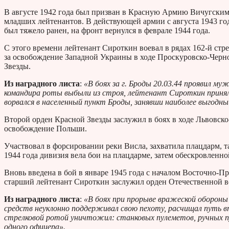
В августе 1942 года был призван в Красную Армию Вичугски
младших лейтенантов. В действующей армии с августа 1943 год
был тяжело ранен, на фронт вернулся в феврале 1944 года.
С этого времени лейтенант Сироткин воевал в рядах 162-й ст
за освобождение Западной Украины в ходе Проскуровско-Черн
Звезды.
Из наградного листа
:
«В боях за г. Броды 20.03.44 проявил м
командира роты выбыли из строя, лейтенант Сироткин приня
ворвался в населенный пункт Броды, занявши наиболее выгодны
Второй орден Красной Звезды заслужил в боях в ходе Львовско
освобождение Польши.
Участвовал в форсировании реки Висла, захватила плацдарм, 
1944 года дивизия вела бои на плацдарме, затем обескровленно
Вновь введена в бой в январе 1945 года с началом Восточно-Пр
старший лейтенант Сироткин заслужил орден Отечественной в
Из наградного листа
:
«В боях при прорыве вражеской обороны 
средств неуклонно поддерживал свою пехоту, расчищал путь вп
стрелковой ротой уничтожил: станковых пулеметов, ручных пу
одного офицера».