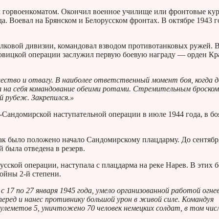
м горвоенкоматом. Окончил военное училище или фронтовые ку
а. Воевал на Брянском и Белорусском фронтах. В октябре 1943 г
релковой дивизии, командовал взводом противотанковых ружей. В
овицкой операции заслужил первую боевую награду — орден Кр
ужество и отвагу. В наиболее ответственный момент боя, когда д
л на себя командование обеими ротами. Стремительным броском
й рубеж. Закрепился.»
-Сандомирской наступательной операции в июле 1944 года, в бо
так было положено начало Сандомирскому плацдарму. До сентябр
й была отведена в резерв.
усской операции, наступала с плацдарма на реке Нарев. В этих 
ойны 2-й степени.
с 17 по 27 января 1945 года, умело организованной работой огне
еред и нанес противнику большой урон в живой силе. Командуя
леметов 5, уничтожено 70 человек немецких солдат, в том чис