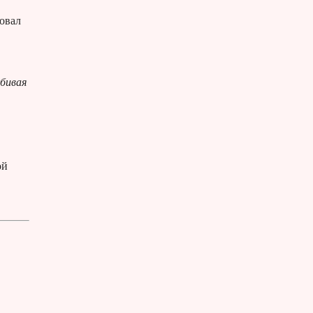
овал
тбивая
ой