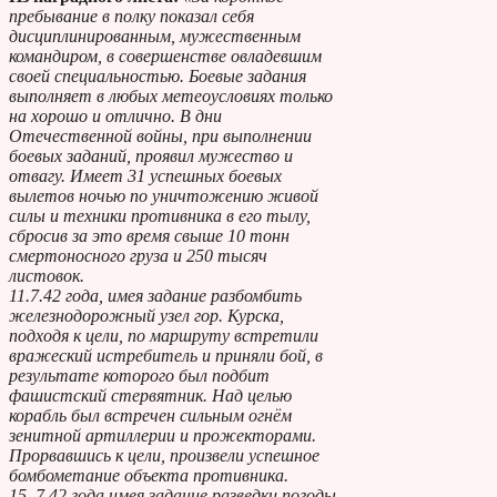
пребывание в полку показал себя
дисциплинированным, мужественным
командиром, в совершенстве овладевшим
своей специальностью. Боевые задания
выполняет в любых метеоусловиях только
на хорошо и отлично. В дни
Отечественной войны, при выполнении
боевых заданий, проявил мужество и
отвагу. Имеет 31 успешных боевых
вылетов ночью по уничтожению живой
силы и техники противника в его тылу,
сбросив за это время свыше 10 тонн
смертоносного груза и 250 тысяч
листовок.
11.7.42 года, имея задание разбомбить
железнодорожный узел гор. Курска,
подходя к цели, по маршруту встретили
вражеский истребитель и приняли бой, в
результате которого был подбит
фашистский стервятник. Над целью
корабль был встречен сильным огнём
зенитной артиллерии и прожекторами.
Прорвавшись к цели, произвели успешное
бомбометание объекта противника.
15. 7.42 года имея задание разведки погоды