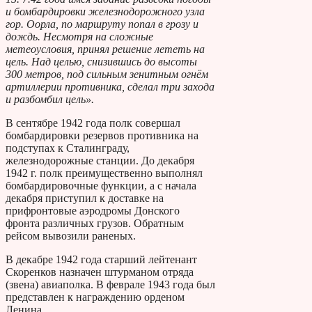
и бомбардировки железнодорожного узла
гор. Оорла, по маршруту попал в грозу и
дождь. Несмотря на сложные
метеоусловия, принял решение лететь на
цель. Над целью, снизившись до высоты
300 метров, под сильным зенитным огнём
артиллерии противника, сделал три захода
и разбомбил цель».
В сентябре 1942 года полк совершал
бомбардировки резервов противника на
подступах к Сталинграду,
железнодорожные станции. До декабря
1942 г. полк преимущественно выполнял
бомбардировочные функции, а с начала
декабря приступил к доставке на
прифронтовые аэродромы Донского
фронта различных грузов. Обратным
рейсом вывозили раненых.
В декабре 1942 года старший лейтенант
Скоренков назначен штурманом отряда
(звена) авиаполка. В феврале 1943 года был
представлен к награждению орденом
Ленина,