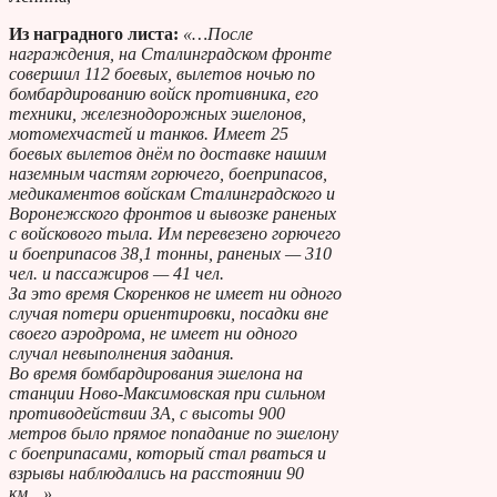
Из наградного листа:
«…После
награждения, на Сталинградском фронте
совершил 112 боевых, вылетов ночью по
бомбардированию войск противника, его
техники, железнодорожных эшелонов,
мотомехчастей и танков. Имеет 25
боевых вылетов днём по доставке нашим
наземным частям горючего, боеприпасов,
медикаментов войскам Сталинградского и
Воронежского фронтов и вывозке раненых
с войскового тыла. Им перевезено горючего
и боеприпасов 38,1 тонны, раненых — 310
чел. и пассажиров — 41 чел.
За это время Скоренков не имеет ни одного
случая потери ориентировки, посадки вне
своего аэродрома, не имеет ни одного
случал невыполнения задания.
Во время бомбардирования эшелона на
станции Ново-Максимовская при сильном
противодействии ЗА, с высоты 900
метров было прямое попадание по эшелону
с боеприпасами, который стал рваться и
взрывы наблюдались на расстоянии 90
км…».