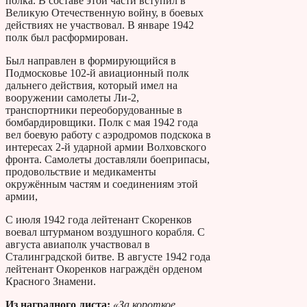
полка. В составе этой части вступил в
Великую Отечественную войну, в боевых
действиях не участвовал. В январе 1942
полк был расформирован.
Был направлен в формирующийся в
Подмосковье 102-й авиационный полк
дальнего действия, который имел на
вооружении самолеты Ли-2,
транспортники переоборудованные в
бомбардировщики. Полк с мая 1942 года
вел боевую работу с аэродромов подскока в
интересах 2-й ударной армии Волховского
фронта. Самолеты доставляли боеприпасы,
продовольствие и медикаменты
окружённым частям и соединениям этой
армии,
С июля 1942 года лейтенант Скоренков
воевал штурманом воздушного корабля. С
августа авиаполк участвовал в
Сталинградской битве. В августе 1942 года
лейтенант Окоренков награждён орденом
Красного Знамени.
Из наградного листа:
«За короткое