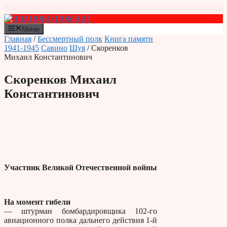
Перейти
к
содержимому
Меню
Главная
/
Бессмертный полк
Книга памяти
1941-1945
Савино
Шуя
/ Скоренков
Михаил Константинович
Скоренков Михаил
Константинович
Участник Великой Отечественной войны
На момент гибели
— штурман бомбардировщика 102-го
авиационного полка дальнего действия 1-й