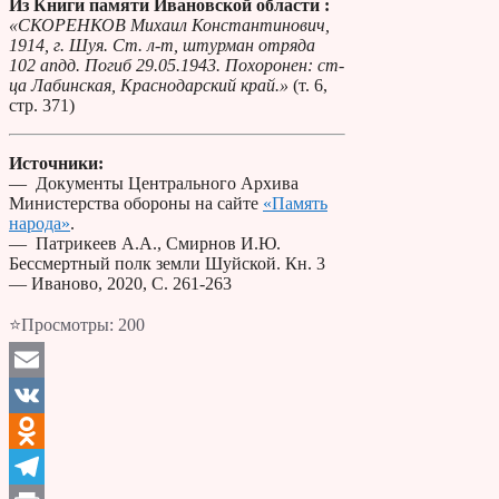
Из Книги памяти Ивановской области :
«СКОРЕНКОВ Михаил Константинович,
1914, г. Шуя. Ст. л-т, штурман отряда
102 апдд. Погиб 29.05.1943. Похоронен: ст-
ца Лабинская, Краснодарский край.»
(т. 6,
стр. 371)
Источники:
— Документы Центрального Архива
Министерства обороны на сайте
«Память
народа»
.
— Патрикеев А.А., Смирнов И.Ю.
Бессмертный полк земли Шуйской. Кн. 3
— Иваново, 2020, С. 261-263
⭐Просмотры:
200
Email
VK
Odnoklassniki