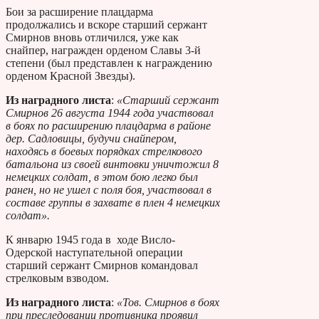
Бои за расширение плацдарма
продолжались и вскоре старший сержант
Смирнов вновь отличился, уже как
снайпер, награжден орденом Славы 3-й
степени (был представлен к награждению
орденом Красной Звезды).
Из наградного листа
:
«Старший сержант
Смирнов 26 августа 1944 года участвовал
в боях по расширению плацдарма в районе
дер. Садловицы, будучи снайпером,
находясь в боевых порядках стрелкового
батальона из своей винтовки уничтожил 8
немецких солдат, в этом бою легко был
ранен, но не ушел с поля боя, участвовал в
составе группы в захвате в плен 4 немецких
солдат».
К январю 1945 года в ходе Висло-
Одерской наступательной операции
старший сержант Смирнов командовал
стрелковым взводом.
Из наградного листа
:
«Тов. Смирнов в боях
при преследовании противника проявил