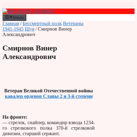
Перейти
к
содержимому
Меню
Главная
/
Бессмертный полк
Ветераны
1941-1945
Шуя
/ Смирнов Винер
Александрович
Смирнов Винер
Александрович
Ветеран Великой Отечественной войны
кавалер орденов Славы 2 и 3-й степени
На фронте:
— стрелок, снайпер, командир взвода 1234-
го стрелкового полка 370-й стрелковой
дивизии, старший сержант.