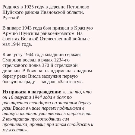
Родился в 1925 году в деревне Петрилово
Шуйского района Ивановской области.
Русский.
В январе 1943 года был призван в Красную
Армию Шуйским райвоенкоматом. На
фронтах Великой Отечественной войны с
мая 1944 года.
К августу 1944 года младший сержант
Смирнов воевал в рядах 1234-го
стрелкового полка 370-й стрелковой
дивизии. В боях на плацдарме на западном
берегу реки Висла заслужил первую
боевую награду — медаль «За отвагу».
Из приказа о награждении:
«…за то, что
он 16 августа 1944 года в боях по
расширению плацдарма на западном берегу
реки Висла в числе первых поднимался в
атаку и активно участвовал в отражении
2 контратак превосходящих сил
противника, проявил при этом стойкость и
мужество».