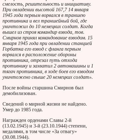
смелость, решительность и инициативу.
При овладении высотой 167,7 14 января
1945 года первым ворвался в траншею
противника и вел траншейный бой, где
уничтожил до 10 немецких солдат. Когда
вышел из строя командир взвода, тов.
Смирнов принял командование взводом. 15
января 1945 года при овладении станцией
Горбатка его взвод с фланга первым
ворвался в расположение обороны
противника, отрезал путь отхода
противнику и захватил 2 автомашины и 1
тягач противника, в ходе боев его взводом
уничтожено свыше 20 немецких солдат».
После войны старшина Смирнов был
демобилизован.
Сведений о мирной жизни не найдено.
Умер до 1985 года.
Награжден орденами Славы 2-й
(13.02.1945) и 3-й (23.10.1944) степени,
медалями, в том числе «За отвагу»
(30.08.1944).