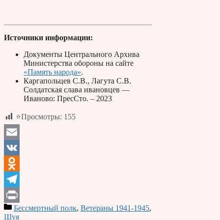
Источники информации:
Документы Центрального Архива
Министерства обороны на сайте
«Память народа»
.
Каргапольцев С.В., Лагута С.В.
Солдатская слава ивановцев —
Иваново: ПресСто. – 2023
⭐Просмотры:
155
Email
VK
Odnoklassniki
Telegram
Бессмертный полк
,
Ветераны 1941-1945
,
Print
Шуя