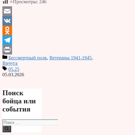
⭐Просмотры:
246
Email
VK
Odnoklassniki
Telegram
Бессмертный полк
,
Ветераны 1941-1945
,
Print
Вичуга
05.25
05.03.2026
Поиск
бойца или
события
Поиск: