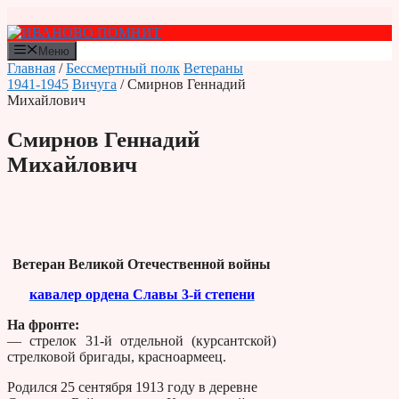
Перейти
к
содержимому
Меню
Главная
/
Бессмертный полк
Ветераны
1941-1945
Вичуга
/ Смирнов Геннадий
Михайлович
Смирнов Геннадий
Михайлович
Ветеран Великой Отечественной войны
кавалер ордена Славы 3-й степени
На фронте:
— стрелок 31-й отдельной (курсантской)
стрелковой бригады, красноармеец.
Родился 25 сентября 1913 году в деревне