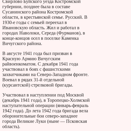
Свирлово Буйского уезда Костромской
губернии, позднее была в составе
Сусанинского района Костромской
области, в крестьянской семье. Русский. В
1930-е годы с семьей переехал в
Ивановскую область. Жил и работал в
городах Наволоки, Середа (Фурманов), в
конце-концов осел в поселке Каменка
Вичугского района.
В августе 1941 года был призван в
Красную Армию Вичугским
райвоенкоматом. С декабря 1941 года
участвовал в боях с фашистскими
захватчиками на Северо-Западном фронте.
Воевал в рядах 31-й отдельной
(курсантской) стрелковой бригады.
Участвовал в наступлении под Москвой
(декабрь 1941 года), в Торопецко-Холмской
наступательной операции (январь-февраль
1942 года). До лета 1942 года бригада вела
оборонительные бои северо-западнее
города Великие Луки (ныне — Псковская
область).