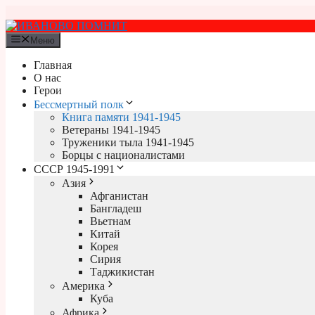
Перейти
к
содержимому
Меню
Главная
О нас
Герои
Бессмертный полк
Книга памяти 1941-1945
Ветераны 1941-1945
Труженики тыла 1941-1945
Борцы с националистами
СССР 1945-1991
Азия
Афганистан
Бангладеш
Вьетнам
Китай
Корея
Сирия
Таджикистан
Америка
Куба
Африка