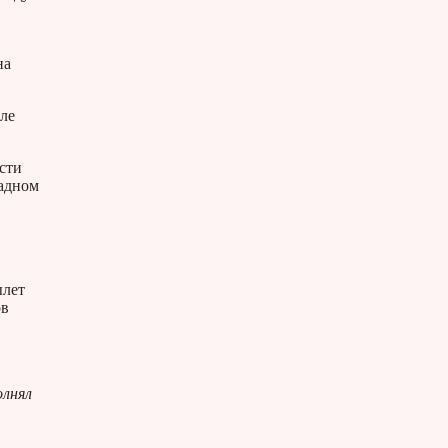
на
сле
сти
падном
ылет
ов
олнял