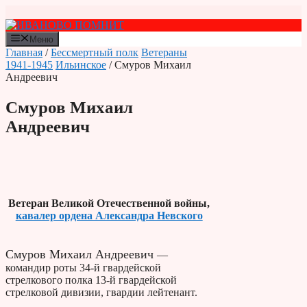
Перейти
к
содержимому
Меню
Главная
/
Бессмертный полк
Ветераны
1941-1945
Ильинское
/ Смуров Михаил
Андреевич
Смуров Михаил
Андреевич
Ветеран Великой Отечественной войны,
кавалер ордена Александра Невского
Смуров Михаил Андреевич
—
командир роты 34-й гвардейской
стрелкового полка 13-й гвардейской
стрелковой дивизии, гвардии лейтенант.