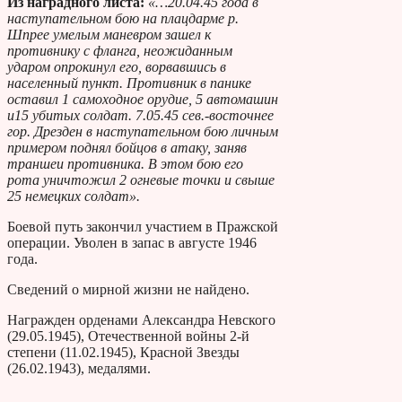
Из наградного листа:
«…20.04.45 года в
наступательном бою на плацдарме р.
Шпрее умелым маневром зашел к
противнику с фланга, неожиданным
ударом опрокинул его, ворвавшись в
населенный пункт. Противник в панике
оставил 1 самоходное орудие, 5 автомашин
и15 убитых солдат. 7.05.45 сев.-восточнее
гор. Дрезден в наступательном бою личным
примером поднял бойцов в атаку, заняв
траншеи противника. В этом бою его
рота уничтожил 2 огневые точки и свыше
25 немецких солдат».
Боевой путь закончил участием в Пражской
операции. Уволен в запас в августе 1946
года.
Сведений о мирной жизни не найдено.
Награжден орденами Александра Невского
(29.05.1945), Отечественной войны 2-й
степени (11.02.1945), Красной Звезды
(26.02.1943), медалями.