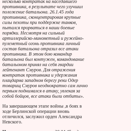
несколько контратак на наседавшего
противника, в результате чего улучшил
положение батальона. 26.1.45 года
противника, сконцентрировав крупные
силы пехоты при поддержке танков,
пытался прорваться в наши боевые
порядки. Несмотря на сильный
артиллерийско-минометный и ружейно-
пулеметный огонь противника личный
состав батальона отразил все атаки
противника. В этом бою командир
батальона был контужен, командование
батальоном принял на себя гвардии
лейтенант Смуров. Для отражения
контратак противника и удержания
плацдарма западном берегу реки Одер
товарищ Смуров неоднократно сам лично
первым поднимался в атаку, увлекая за
собой бойцов, все атаки были отбиты».
На завершающем этапе войны ,в боях в
ходе Берлинской операции вновь
отличился, заслужил орден Александра
Невского.