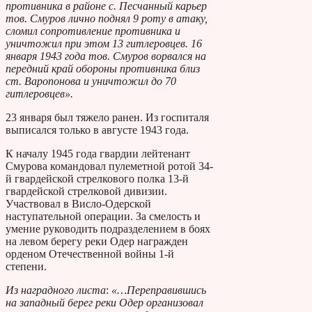
противника в районе с. Песчанный карьер
тов. Смуров лично поднял 9 роту в атаку,
сломил сопротивление противника и
уничтожил при этом 13 гитлеровцев. 16
января 1943 года тов. Смуров ворвался на
передний край обороны противника близ
ст. Варопонова и уничтожил до 70
гитлеровцев».
23 января был тяжело ранен. Из госпиталя
выписался только в августе 1943 года.
К началу 1945 года гвардии лейтенант
Смурова командовал пулеметной ротой 34-
й гвардейской стрелкового полка 13-й
гвардейской стрелковой дивизии.
Участвовал в Висло-Одерской
наступательной операции. За смелость и
умение руководить подразделением в боях
на левом берегу реки Одер награжден
орденом Отечественной войны 1-й
степени.
Из наградного листа
:
«…Переправившись
на западный берег реки Одер организовал